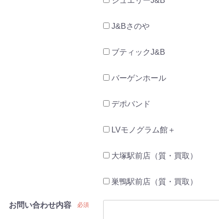
ジュエリーJ&B
J&Bさのや
ブティックJ&B
バーゲンホール
デポバンド
LVモノグラム館＋
大塚駅前店（質・買取）
巣鴨駅前店（質・買取）
お問い合わせ内容
必須