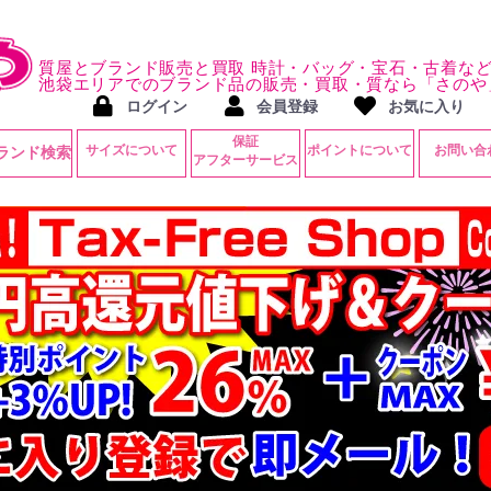
質屋とブランド販売と買取 時計・バッグ・宝石・古着な
池袋エリアでのブランド品の販売・買取・質なら「さのや
ログイン
会員登録
お気に入り
保証
サイズについて
ポイントについて
お問い合
ランド検索
アフターサービス