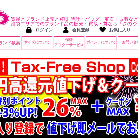
質屋とブランド販売と買取 時計・バッグ・宝石・古着な
池袋エリアでのブランド品の販売・買取・質なら「さのや
ログイン
会員登録
お気に入り
保証
サイズについて
ポイントについて
お問い合
ランド検索
アフターサービス