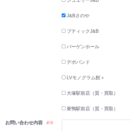
ジュエリーJ&B
J&Bさのや
ブティックJ&B
バーゲンホール
デポバンド
LVモノグラム館＋
大塚駅前店（質・買取）
巣鴨駅前店（質・買取）
お問い合わせ内容
必須