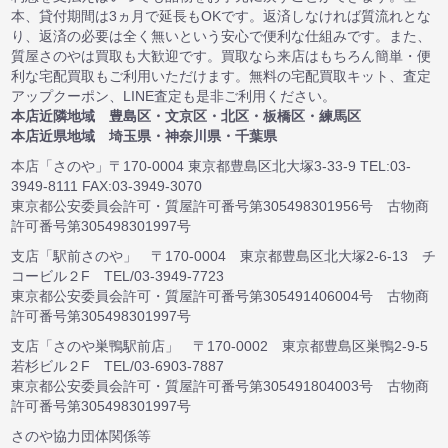
本、貸付期間は3ヵ月で延長もOKです。返済しなければ質流れとな
り、返済の必要は全く無いという安心で便利な仕組みです。また、
質屋さのやは買取も大歓迎です。買取なら来店はもちろん簡単・便
利な宅配買取もご利用いただけます。無料の宅配買取キット、査定
アップクーポン、LINE査定も是非ご利用ください。
本店近隣地域 豊島区・文京区・北区・板橋区・練馬区
本店近県地域 埼玉県・神奈川県・千葉県
本店「さのや」〒170-0004 東京都豊島区北大塚3-33-9 TEL:03-
3949-8111 FAX:03-3949-3070
東京都公安委員会許可・質屋許可番号第305498301956号 古物商
許可番号第305498301997号
支店「駅前さのや」 〒170-0004 東京都豊島区北大塚2-6-13 チ
コービル２F TEL/03-3949-7723
東京都公安委員会許可・質屋許可番号第305491406004号 古物商
許可番号第305498301997号
支店「さのや巣鴨駅前店」 〒170-0002 東京都豊島区巣鴨2-9-5
若杉ビル２F TEL/03-6903-7887
東京都公安委員会許可・質屋許可番号第305491804003号 古物商
許可番号第305498301997号
さのや協力団体関係等