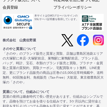
会員登録
プライバシーポリシー
本サイトはGMOグローバルサインの
SSLサーバ証明書を取得しています。
株式会社 山貴佐野屋
さのやと質屋について
「さのや」のブランド販売と質屋と買取、店舗は豊島区池袋エリア
の大塚駅に本店･大塚駅前店。巣鴨駅に巣鴨駅前店。ブランド品、
バッグ、時計、宝石、衣類のブランド販売と買取。プラチナ・金買
取と質屋の質契約、買取クーポン、宅配買取キット無料、LINE査
定、更にブランド品販売の商品は圧巻の15,000点常時掲載中、送料
無料、60回無金利、免税販売（Tax-Free）大歓迎。東京都豊島区大
塚の「さのや」
質屋について、仕組みについて
質屋の発祥は鎌倉時代で長い歴史があります。仕組みはシンプルで
す。品物を預けてお金を借りる仕組みです。3ケ月以内に貸付金と
利息を支払えばいつでも品物をお手元に戻すことができます。基