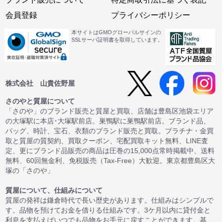
会員登録
プライバシーポリシー
本サイトはGMOグローバルサインの
SSLサーバ証明書を取得しています。
株式会社 山貴佐野屋
さのやと質屋について
「さのや」のブランド販売と質屋と買取、店舗は豊島区池袋エリア
の大塚駅に本店･大塚駅前店。巣鴨駅に巣鴨駅前店。ブランド品、
バッグ、時計、宝石、衣類のブランド販売と買取。プラチナ・金買
取と質屋の質契約、買取クーポン、宅配買取キット無料、LINE査
定、更にブランド品販売の商品は圧巻の15,000点常時掲載中、送料
無料、60回無金利、免税販売（Tax-Free）大歓迎。東京都豊島区大
塚の「さのや」
質屋について、仕組みについて
質屋の発祥は鎌倉時代で長い歴史があります。仕組みはシンプルで
す。品物を預けてお金を借りる仕組みです。3ケ月以内に貸付金と
利息を支払えばいつでも品物をお手元に戻すことができます。基