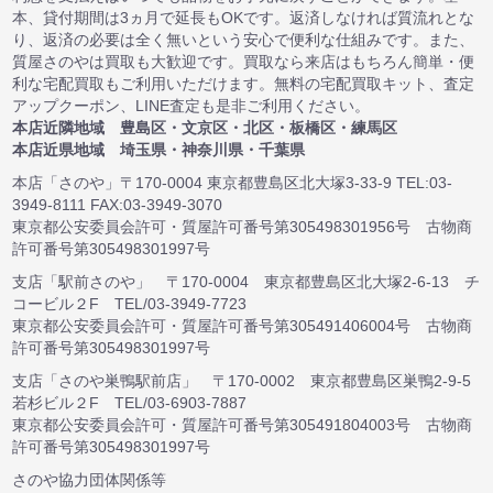
本、貸付期間は3ヵ月で延長もOKです。返済しなければ質流れとな
り、返済の必要は全く無いという安心で便利な仕組みです。また、
質屋さのやは買取も大歓迎です。買取なら来店はもちろん簡単・便
利な宅配買取もご利用いただけます。無料の宅配買取キット、査定
アップクーポン、LINE査定も是非ご利用ください。
本店近隣地域 豊島区・文京区・北区・板橋区・練馬区
本店近県地域 埼玉県・神奈川県・千葉県
本店「さのや」〒170-0004 東京都豊島区北大塚3-33-9 TEL:03-
3949-8111 FAX:03-3949-3070
東京都公安委員会許可・質屋許可番号第305498301956号 古物商
許可番号第305498301997号
支店「駅前さのや」 〒170-0004 東京都豊島区北大塚2-6-13 チ
コービル２F TEL/03-3949-7723
東京都公安委員会許可・質屋許可番号第305491406004号 古物商
許可番号第305498301997号
支店「さのや巣鴨駅前店」 〒170-0002 東京都豊島区巣鴨2-9-5
若杉ビル２F TEL/03-6903-7887
東京都公安委員会許可・質屋許可番号第305491804003号 古物商
許可番号第305498301997号
さのや協力団体関係等