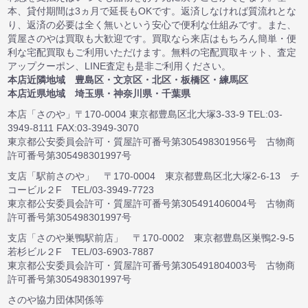
本、貸付期間は3ヵ月で延長もOKです。返済しなければ質流れとな
り、返済の必要は全く無いという安心で便利な仕組みです。また、
質屋さのやは買取も大歓迎です。買取なら来店はもちろん簡単・便
利な宅配買取もご利用いただけます。無料の宅配買取キット、査定
アップクーポン、LINE査定も是非ご利用ください。
本店近隣地域 豊島区・文京区・北区・板橋区・練馬区
本店近県地域 埼玉県・神奈川県・千葉県
本店「さのや」〒170-0004 東京都豊島区北大塚3-33-9 TEL:03-
3949-8111 FAX:03-3949-3070
東京都公安委員会許可・質屋許可番号第305498301956号 古物商
許可番号第305498301997号
支店「駅前さのや」 〒170-0004 東京都豊島区北大塚2-6-13 チ
コービル２F TEL/03-3949-7723
東京都公安委員会許可・質屋許可番号第305491406004号 古物商
許可番号第305498301997号
支店「さのや巣鴨駅前店」 〒170-0002 東京都豊島区巣鴨2-9-5
若杉ビル２F TEL/03-6903-7887
東京都公安委員会許可・質屋許可番号第305491804003号 古物商
許可番号第305498301997号
さのや協力団体関係等