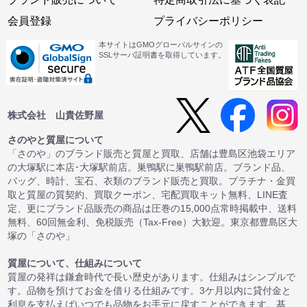
会員登録
プライバシーポリシー
本サイトはGMOグローバルサインの
SSLサーバ証明書を取得しています。
株式会社 山貴佐野屋
さのやと質屋について
「さのや」のブランド販売と質屋と買取、店舗は豊島区池袋エリア
の大塚駅に本店･大塚駅前店。巣鴨駅に巣鴨駅前店。ブランド品、
バッグ、時計、宝石、衣類のブランド販売と買取。プラチナ・金買
取と質屋の質契約、買取クーポン、宅配買取キット無料、LINE査
定、更にブランド品販売の商品は圧巻の15,000点常時掲載中、送料
無料、60回無金利、免税販売（Tax-Free）大歓迎。東京都豊島区大
塚の「さのや」
質屋について、仕組みについて
質屋の発祥は鎌倉時代で長い歴史があります。仕組みはシンプルで
す。品物を預けてお金を借りる仕組みです。3ケ月以内に貸付金と
利息を支払えばいつでも品物をお手元に戻すことができます。基