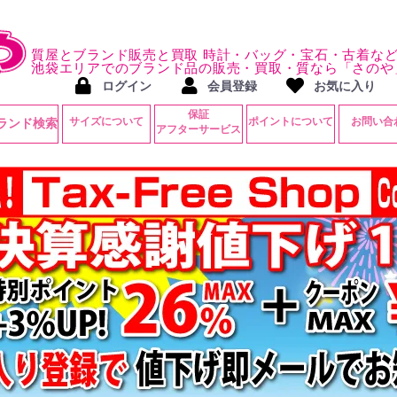
質屋とブランド販売と買取 時計・バッグ・宝石・古着な
池袋エリアでのブランド品の販売・買取・質なら「さのや
ログイン
会員登録
お気に入り
保証
サイズについて
ポイントについて
お問い合
ランド検索
アフターサービス