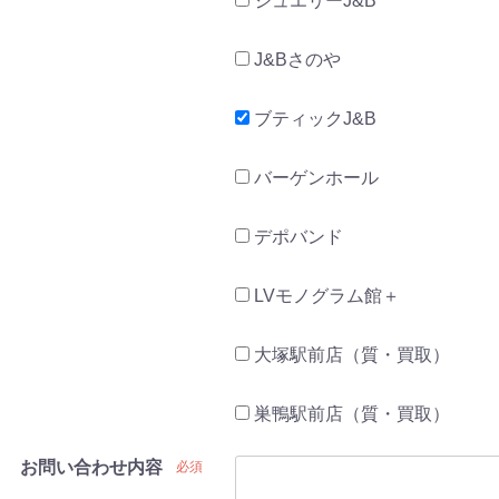
ジュエリーJ&B
J&Bさのや
ブティックJ&B
バーゲンホール
デポバンド
LVモノグラム館＋
大塚駅前店（質・買取）
巣鴨駅前店（質・買取）
お問い合わせ内容
必須