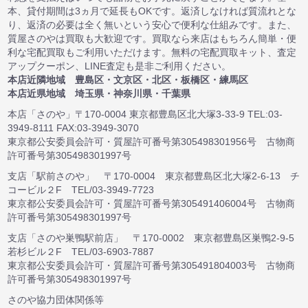
本、貸付期間は3ヵ月で延長もOKです。返済しなければ質流れとな
り、返済の必要は全く無いという安心で便利な仕組みです。また、
質屋さのやは買取も大歓迎です。買取なら来店はもちろん簡単・便
利な宅配買取もご利用いただけます。無料の宅配買取キット、査定
アップクーポン、LINE査定も是非ご利用ください。
本店近隣地域 豊島区・文京区・北区・板橋区・練馬区
本店近県地域 埼玉県・神奈川県・千葉県
本店「さのや」〒170-0004 東京都豊島区北大塚3-33-9 TEL:03-
3949-8111 FAX:03-3949-3070
東京都公安委員会許可・質屋許可番号第305498301956号 古物商
許可番号第305498301997号
支店「駅前さのや」 〒170-0004 東京都豊島区北大塚2-6-13 チ
コービル２F TEL/03-3949-7723
東京都公安委員会許可・質屋許可番号第305491406004号 古物商
許可番号第305498301997号
支店「さのや巣鴨駅前店」 〒170-0002 東京都豊島区巣鴨2-9-5
若杉ビル２F TEL/03-6903-7887
東京都公安委員会許可・質屋許可番号第305491804003号 古物商
許可番号第305498301997号
さのや協力団体関係等