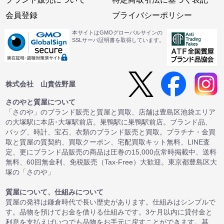
会員登録
プライバシーポリシー
本サイトはGMOグローバルサインの
SSLサーバ証明書を取得しています。
株式会社 山貴佐野屋
さのやと質屋について
「さのや」のブランド販売と質屋と買取、店舗は豊島区池袋エリア
の大塚駅に本店･大塚駅前店。巣鴨駅に巣鴨駅前店。ブランド品、
バッグ、時計、宝石、衣類のブランド販売と買取。プラチナ・金買
取と質屋の質契約、買取クーポン、宅配買取キット無料、LINE査
定、更にブランド品販売の商品は圧巻の15,000点常時掲載中、送料
無料、60回無金利、免税販売（Tax-Free）大歓迎。東京都豊島区大
塚の「さのや」
質屋について、仕組みについて
質屋の発祥は鎌倉時代で長い歴史があります。仕組みはシンプルで
す。品物を預けてお金を借りる仕組みです。3ケ月以内に貸付金と
利息を支払えばいつでも品物をお手元に戻すことができます。基