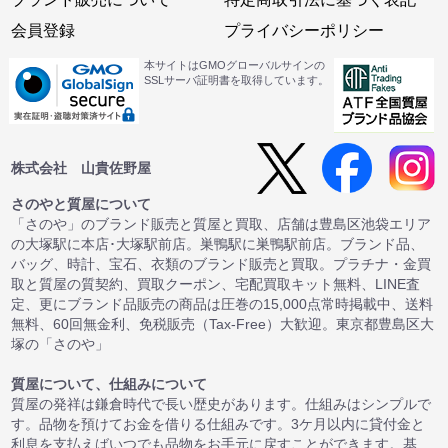
会員登録
プライバシーポリシー
本サイトはGMOグローバルサインの
SSLサーバ証明書を取得しています。
株式会社 山貴佐野屋
さのやと質屋について
「さのや」のブランド販売と質屋と買取、店舗は豊島区池袋エリア
の大塚駅に本店･大塚駅前店。巣鴨駅に巣鴨駅前店。ブランド品、
バッグ、時計、宝石、衣類のブランド販売と買取。プラチナ・金買
取と質屋の質契約、買取クーポン、宅配買取キット無料、LINE査
定、更にブランド品販売の商品は圧巻の15,000点常時掲載中、送料
無料、60回無金利、免税販売（Tax-Free）大歓迎。東京都豊島区大
塚の「さのや」
質屋について、仕組みについて
質屋の発祥は鎌倉時代で長い歴史があります。仕組みはシンプルで
す。品物を預けてお金を借りる仕組みです。3ケ月以内に貸付金と
利息を支払えばいつでも品物をお手元に戻すことができます。基