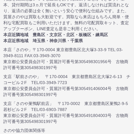
本、貸付期間は3ヵ月で延長もOKです。返済しなければ質流れとな
り、返済の必要は全く無いという安心で便利な仕組みです。また、
質屋さのやは買取も大歓迎です。買取なら来店はもちろん簡単・便
利な宅配買取もご利用いただけます。無料の宅配買取キット、査定
アップクーポン、LINE査定も是非ご利用ください。
本店近隣地域 豊島区・文京区・北区・板橋区・練馬区
本店近県地域 埼玉県・神奈川県・千葉県
本店「さのや」〒170-0004 東京都豊島区北大塚3-33-9 TEL:03-
3949-8111 FAX:03-3949-3070
東京都公安委員会許可・質屋許可番号第305498301956号 古物商
許可番号第305498301997号
支店「駅前さのや」 〒170-0004 東京都豊島区北大塚2-6-13 チ
コービル２F TEL/03-3949-7723
東京都公安委員会許可・質屋許可番号第305491406004号 古物商
許可番号第305498301997号
支店「さのや巣鴨駅前店」 〒170-0002 東京都豊島区巣鴨2-9-5
若杉ビル２F TEL/03-6903-7887
東京都公安委員会許可・質屋許可番号第305491804003号 古物商
許可番号第305498301997号
さのや協力団体関係等