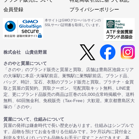
会員登録
プライバシーポリシー
本サイトはGMOグローバルサインの
SSLサーバ証明書を取得しています。
株式会社 山貴佐野屋
さのやと質屋について
「さのや」のブランド販売と質屋と買取、店舗は豊島区池袋エリア
の大塚駅に本店･大塚駅前店。巣鴨駅に巣鴨駅前店。ブランド品、
バッグ、時計、宝石、衣類のブランド販売と買取。プラチナ・金買
取と質屋の質契約、買取クーポン、宅配買取キット無料、LINE査
定、更にブランド品販売の商品は圧巻の15,000点常時掲載中、送料
無料、60回無金利、免税販売（Tax-Free）大歓迎。東京都豊島区大
塚の「さのや」
質屋について、仕組みについて
質屋の発祥は鎌倉時代で長い歴史があります。仕組みはシンプルで
す。品物を預けてお金を借りる仕組みです。3ケ月以内に貸付金と
利息を支払えばいつでも品物をお手元に戻すことができます。基