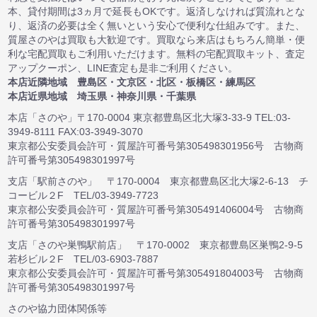
本、貸付期間は3ヵ月で延長もOKです。返済しなければ質流れとな
り、返済の必要は全く無いという安心で便利な仕組みです。また、
質屋さのやは買取も大歓迎です。買取なら来店はもちろん簡単・便
利な宅配買取もご利用いただけます。無料の宅配買取キット、査定
アップクーポン、LINE査定も是非ご利用ください。
本店近隣地域 豊島区・文京区・北区・板橋区・練馬区
本店近県地域 埼玉県・神奈川県・千葉県
本店「さのや」〒170-0004 東京都豊島区北大塚3-33-9 TEL:03-
3949-8111 FAX:03-3949-3070
東京都公安委員会許可・質屋許可番号第305498301956号 古物商
許可番号第305498301997号
支店「駅前さのや」 〒170-0004 東京都豊島区北大塚2-6-13 チ
コービル２F TEL/03-3949-7723
東京都公安委員会許可・質屋許可番号第305491406004号 古物商
許可番号第305498301997号
支店「さのや巣鴨駅前店」 〒170-0002 東京都豊島区巣鴨2-9-5
若杉ビル２F TEL/03-6903-7887
東京都公安委員会許可・質屋許可番号第305491804003号 古物商
許可番号第305498301997号
さのや協力団体関係等