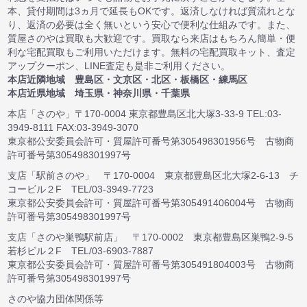
本、貸付期間は3ヵ月で延長もOKです。返済しなければ質流れとな
り、返済の必要は全く無いという安心で便利な仕組みです。また、
質屋さのやは買取も大歓迎です。買取なら来店はもちろん簡単・便
利な宅配買取もご利用いただけます。無料の宅配買取キット、査定
アップクーポン、LINE査定も是非ご利用ください。
本店近隣地域 豊島区・文京区・北区・板橋区・練馬区
本店近県地域 埼玉県・神奈川県・千葉県
本店「さのや」〒170-0004 東京都豊島区北大塚3-33-9 TEL:03-
3949-8111 FAX:03-3949-3070
東京都公安委員会許可・質屋許可番号第305498301956号 古物商
許可番号第305498301997号
支店「駅前さのや」 〒170-0004 東京都豊島区北大塚2-6-13 チ
コービル２F TEL/03-3949-7723
東京都公安委員会許可・質屋許可番号第305491406004号 古物商
許可番号第305498301997号
支店「さのや巣鴨駅前店」 〒170-0002 東京都豊島区巣鴨2-9-5
若杉ビル２F TEL/03-6903-7887
東京都公安委員会許可・質屋許可番号第305491804003号 古物商
許可番号第305498301997号
さのや協力団体関係等