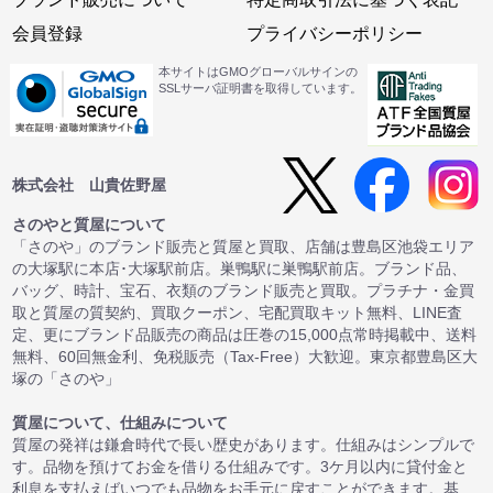
会員登録
プライバシーポリシー
本サイトはGMOグローバルサインの
SSLサーバ証明書を取得しています。
株式会社 山貴佐野屋
さのやと質屋について
「さのや」のブランド販売と質屋と買取、店舗は豊島区池袋エリア
の大塚駅に本店･大塚駅前店。巣鴨駅に巣鴨駅前店。ブランド品、
バッグ、時計、宝石、衣類のブランド販売と買取。プラチナ・金買
取と質屋の質契約、買取クーポン、宅配買取キット無料、LINE査
定、更にブランド品販売の商品は圧巻の15,000点常時掲載中、送料
無料、60回無金利、免税販売（Tax-Free）大歓迎。東京都豊島区大
塚の「さのや」
質屋について、仕組みについて
質屋の発祥は鎌倉時代で長い歴史があります。仕組みはシンプルで
す。品物を預けてお金を借りる仕組みです。3ケ月以内に貸付金と
利息を支払えばいつでも品物をお手元に戻すことができます。基