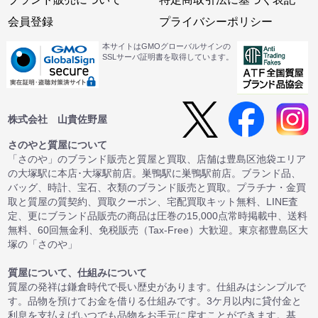
会員登録
プライバシーポリシー
本サイトはGMOグローバルサインの
SSLサーバ証明書を取得しています。
株式会社 山貴佐野屋
さのやと質屋について
「さのや」のブランド販売と質屋と買取、店舗は豊島区池袋エリア
の大塚駅に本店･大塚駅前店。巣鴨駅に巣鴨駅前店。ブランド品、
バッグ、時計、宝石、衣類のブランド販売と買取。プラチナ・金買
取と質屋の質契約、買取クーポン、宅配買取キット無料、LINE査
定、更にブランド品販売の商品は圧巻の15,000点常時掲載中、送料
無料、60回無金利、免税販売（Tax-Free）大歓迎。東京都豊島区大
塚の「さのや」
質屋について、仕組みについて
質屋の発祥は鎌倉時代で長い歴史があります。仕組みはシンプルで
す。品物を預けてお金を借りる仕組みです。3ケ月以内に貸付金と
利息を支払えばいつでも品物をお手元に戻すことができます。基