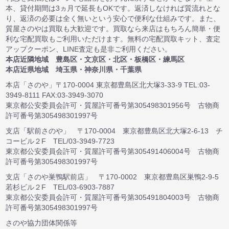
本、貸付期間は3ヵ月で延長もOKです。返済しなければ質流れとな
り、返済の必要は全く無いという安心で便利な仕組みです。また、
質屋さのやは買取も大歓迎です。買取なら来店はもちろん簡単・便
利な宅配買取もご利用いただけます。無料の宅配買取キット、査定
アップクーポン、LINE査定も是非ご利用ください。
本店近隣地域 豊島区・文京区・北区・板橋区・練馬区
本店近県地域 埼玉県・神奈川県・千葉県
本店「さのや」〒170-0004 東京都豊島区北大塚3-33-9 TEL:03-
3949-8111 FAX:03-3949-3070
東京都公安委員会許可・質屋許可番号第305498301956号 古物商
許可番号第305498301997号
支店「駅前さのや」 〒170-0004 東京都豊島区北大塚2-6-13 チ
コービル２F TEL/03-3949-7723
東京都公安委員会許可・質屋許可番号第305491406004号 古物商
許可番号第305498301997号
支店「さのや巣鴨駅前店」 〒170-0002 東京都豊島区巣鴨2-9-5
若杉ビル２F TEL/03-6903-7887
東京都公安委員会許可・質屋許可番号第305491804003号 古物商
許可番号第305498301997号
さのや協力団体関係等