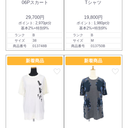
06Pスカート
Tシャツ
29,700円
19,800円
ポイント:
2,970pt分
ポイント:
1,980pt分
基本2%+特別9%
基本2%+特別9%
ランク
B
ランク
B
サイズ
38
サイズ
M
商品番号
013748B
商品番号
013750B
新着商品
新着商品
favorite
favorite