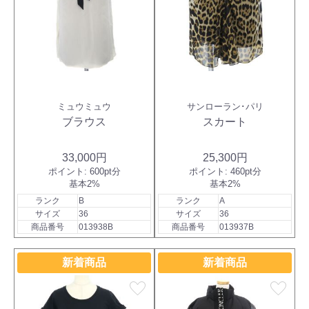
ミュウミュウ
サンローラン･パリ
ブラウス
スカート
33,000円
25,300円
ポイント:
600pt分
ポイント:
460pt分
基本2%
基本2%
ランク
B
ランク
A
サイズ
36
サイズ
36
商品番号
013938B
商品番号
013937B
新着商品
新着商品
favorite
favorite