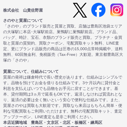
株式会社 山貴佐野屋
さのやと質屋について
「さのや」のブランド販売と質屋と買取、店舗は豊島区池袋エリア
の大塚駅に本店･大塚駅前店。巣鴨駅に巣鴨駅前店。ブランド品、
バッグ、時計、宝石、衣類のブランド販売と買取。プラチナ・金買
取と質屋の質契約、買取クーポン、宅配買取キット無料、LINE査
定、更にブランド品販売の商品は圧巻の15,000点常時掲載中、送料
無料、60回無金利、免税販売（Tax-Free）大歓迎。東京都豊島区大
塚の「さのや」
質屋について、仕組みについて
質屋の発祥は鎌倉時代で長い歴史があります。仕組みはシンプルで
す。品物を預けてお金を借りる仕組みです。3ケ月以内に貸付金と
利息を支払えばいつでも品物をお手元に戻すことができます。基
本、貸付期間は3ヵ月で延長もOKです。返済しなければ質流れとな
り、返済の必要は全く無いという安心で便利な仕組みです。また、
質屋さのやは買取も大歓迎です。買取なら来店はもちろん簡単・便
利な宅配買取もご利用いただけます。無料の宅配買取キット、査定
アップクーポン、LINE査定も是非ご利用ください。
本店近隣地域 豊島区・文京区・北区・板橋区・練馬区