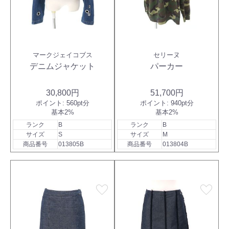
マークジェイコブス
セリーヌ
デニムジャケット
パーカー
30,800円
51,700円
ポイント:
560pt分
ポイント:
940pt分
基本2%
基本2%
ランク
B
ランク
B
サイズ
S
サイズ
M
商品番号
013805B
商品番号
013804B
favorite
favorite