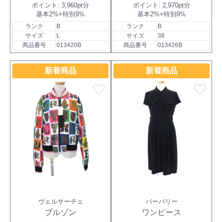
ポイント:
3,960pt分
ポイント:
2,970pt分
基本2%+特別9%
基本2%+特別9%
ランク
B
ランク
B
サイズ
L
サイズ
38
商品番号
013420B
商品番号
013426B
新着商品
新着商品
favorite
favorite
ヴェルサーチェ
バーバリー
ブルゾン
ワンピース