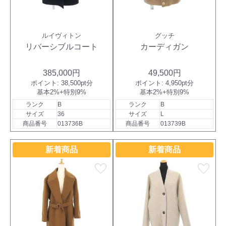
ルイヴィトン
グッチ
リバーシブルコート
カーディガン
385,000円
49,500円
ポイント:
38,500pt分
ポイント:
4,950pt分
基本2%+特別9%
基本2%+特別9%
ランク
B
ランク
B
サイズ
36
サイズ
L
商品番号
013736B
商品番号
013739B
新着商品
新着商品
favorite
favorite