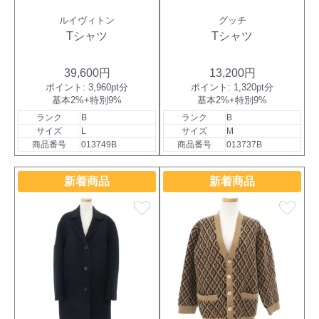
ルイヴィトン
グッチ
Tシャツ
Tシャツ
39,600円
13,200円
ポイント:
3,960pt分
ポイント:
1,320pt分
基本2%+特別9%
基本2%+特別9%
ランク
B
ランク
B
サイズ
L
サイズ
M
商品番号
013749B
商品番号
013737B
新着商品
新着商品
favorite
favorite