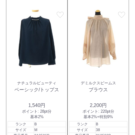
favorite
favorite
ナチュラルビューティ
デミルクスビームス
ベーシック/トップス
ブラウス
1,540円
2,200円
ポイント:
28pt分
ポイント:
220pt分
基本2%
基本2%+特別9%
ランク
B
ランク
B
サイズ
M
サイズ
38