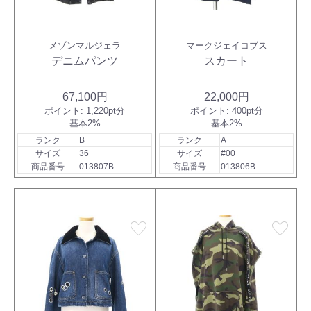
メゾンマルジェラ
マークジェイコブス
デニムパンツ
スカート
67,100円
22,000円
ポイント:
1,220pt分
ポイント:
400pt分
基本2%
基本2%
ランク
B
ランク
A
サイズ
36
サイズ
#00
商品番号
013807B
商品番号
013806B
favorite
favorite