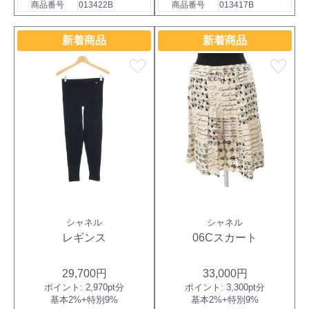
商品番号
013422B
商品番号
013417B
新着商品
新着商品
favorite
favorite
シャネル
シャネル
レギンス
06Cスカート
29,700円
33,000円
ポイント:
2,970pt分
ポイント:
3,300pt分
基本2%+特別9%
基本2%+特別9%