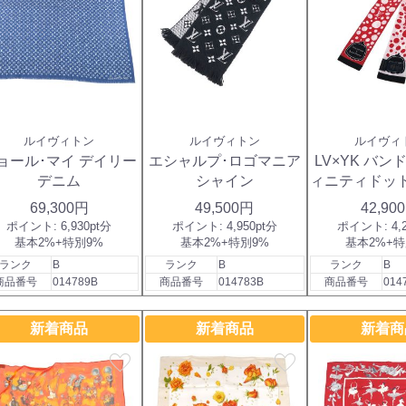
ルイヴィトン
ルイヴィトン
ルイヴィ
ョール･マイ デイリー
エシャルプ･ロゴマニア
LV×YK バ
デニム
シャイン
ィニティドッ
ン
69,300円
49,500円
42,90
ポイント:
6,930pt分
ポイント:
4,950pt分
ポイント:
4,
基本2%+特別9%
基本2%+特別9%
基本2%+特
ランク
B
ランク
B
ランク
B
商品番号
014789B
商品番号
014783B
商品番号
014
新着商品
新着商品
新着商
favorite
favorite