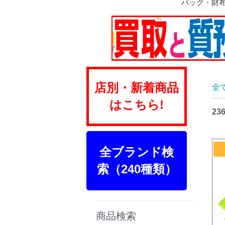
バッグ・財
ショルダー
ハンド
ボストン
トート
リュック
ビジネス
トランク
ポーチ
財布
店別・新着商品
全
はこちら!
23
全ブランド検
索（240種類）
商品検索