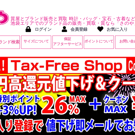
質屋とブランド販売と買取 時計・バッグ・宝石・古着な
池袋エリアでのブランド品の販売・買取・質なら「さのや
ログイン
会員登録
お気に入り
保証
サイズについて
ポイントについて
お問い合
ランド検索
アフターサービス