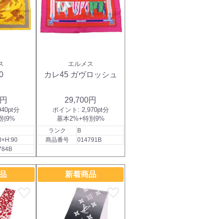
ス
エルメス
0
カレ45 ガヴロッシュ
0円
29,700円
940pt分
ポイント:
2,970pt分
別9%
基本2%+特別9%
ランク
B
0×H:90
商品番号
014791B
784B
品
新着商品
favorite
favorite