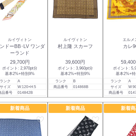
ルイヴィトン
ルイヴィトン
エルメ
ンドーBB･LV ワンダ
村上隆 スカーフ
カレ9
ーランド
29,700円
39,600円
59,40
ポイント:
2,970pt分
ポイント:
3,960pt分
ポイント:
5,
基本2%+特別9%
基本2%+特別9%
基本2%+特
ランク
A
ランク
B
ランク
A
サイズ
W:120×H:5
商品番号
014868B
サイズ
W:9
商品番号
014842B
商品番号
014
新着商品
新着商品
新着商
favorite
favorite