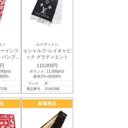
トン
ルイヴィトン
ンドーインフ
エシャルプ･レイキャビ
トパンプキ
ック グラディエント
0円
110,000円
290pt分
ポイント:
11,000pt分
別9%
基本2%+特別9%
ランク
B
723B
商品番号
014639B
品
新着商品
favorite
favorite