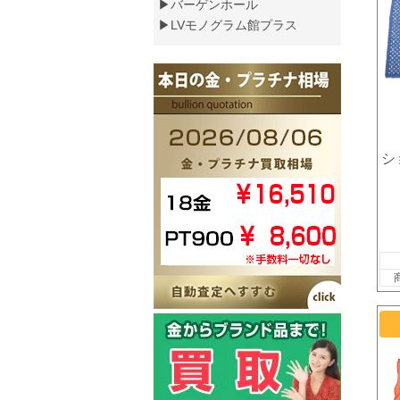
▶バーゲンホール
▶LVモノグラム館プラス
シ