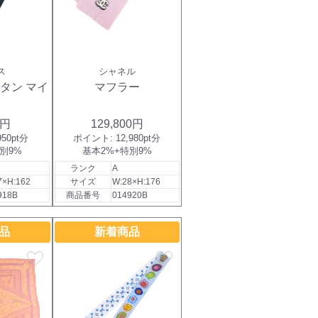
ス
シャネル
タン マイ
マフラー
0円
129,800円
950pt分
ポイント:
12,980pt分
別9%
基本2%+特別9%
ランク
A
7×H:162
サイズ
W:28×H:176
918B
商品番号
014920B
品
新着商品
favorite
favorite