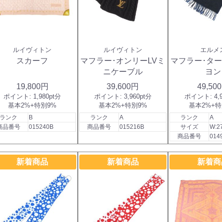
ルイヴィトン
ルイヴィトン
エルメ
スカーフ
マフラー･オンリーLVミ
マフラー･ター
ニケーブル
ヨン
19,800円
39,600円
49,50
ポイント:
1,980pt分
ポイント:
3,960pt分
ポイント:
4,
基本2%+特別9%
基本2%+特別9%
基本2%+特
ランク
B
ランク
A
ランク
A
商品番号
015240B
商品番号
015216B
サイズ
W:2
商品番号
014
新着商品
新着商品
新着商
favorite
favorite