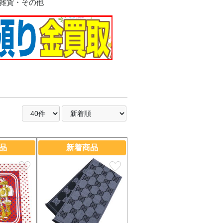
雑貨・その他
ラス
ー
イ
ー系
ルダー
陶器
品
新着商品
favorite
favorite