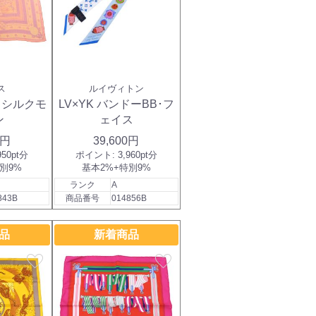
ス
ルイヴィトン
･シルクモ
LV×YK バンドーBB･フ
ン
ェイス
0円
39,600円
950pt分
ポイント:
3,960pt分
別9%
基本2%+特別9%
ランク
A
843B
商品番号
014856B
品
新着商品
favorite
favorite