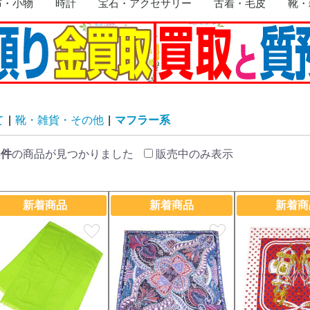
布・小物
時計
宝石・アクセサリー
古着・毛皮
靴・
リング
イヤリング
ネックレス
ブレスレット・バングル
ピアス
トップ
ブローチ
その他
トップス
ジャケット
ワンピース
コート
スーツ
スカート
ボトムス
毛皮
その他
靴
手袋
帽子
サング
ライタ
ネクタ
ベルト
マフラ
キーホ
食器・
版画
その他
て
|
靴・雑貨・その他
|
マフラー系
6件
の商品が見つかりました
販売中のみ表示
新着商品
新着商品
新着商
favorite
favorite