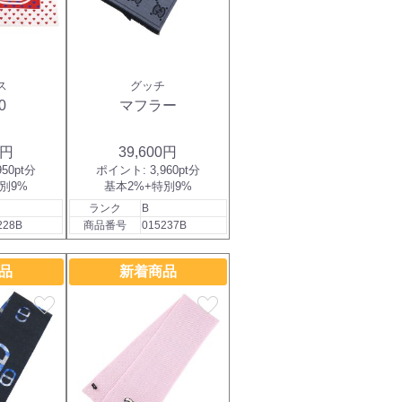
ス
グッチ
0
マフラー
0円
39,600円
950pt分
ポイント:
3,960pt分
別9%
基本2%+特別9%
ランク
B
228B
商品番号
015237B
品
新着商品
favorite
favorite