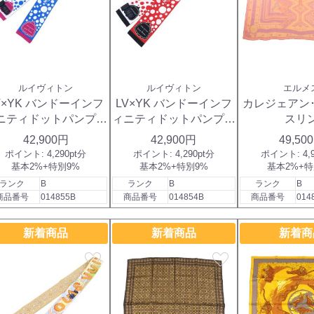
ルイヴィトン
ルイヴィトン
エルメ
V×YK バンドーインフ
LV×YK バンドーインフ
カレジェアン
ニティドットパンプキ
ィニティドットパンプキ
スリ
ン
ン
42,900円
42,900円
49,50
ポイント:
4,290pt分
ポイント:
4,290pt分
ポイント:
4,
基本2%+特別9%
基本2%+特別9%
基本2%+特
ランク
B
ランク
B
ランク
B
商品番号
014855B
商品番号
014854B
商品番号
014
新着商品
新着商品
新着商
favorite
favorite