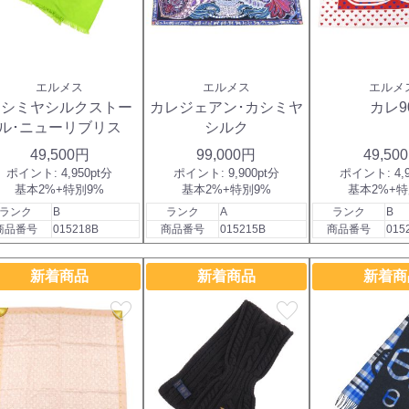
エルメス
エルメス
エルメ
カシミヤシルクストー
カレジェアン･カシミヤ
カレ9
ル･ニューリブリス
シルク
49,500円
99,000円
49,50
ポイント:
4,950pt分
ポイント:
9,900pt分
ポイント:
4,
基本2%+特別9%
基本2%+特別9%
基本2%+特
ランク
B
ランク
A
ランク
B
商品番号
015218B
商品番号
015215B
商品番号
015
新着商品
新着商品
新着商
favorite
favorite