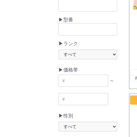
▶型番
▶ランク
▶価格帯
～
▶性別