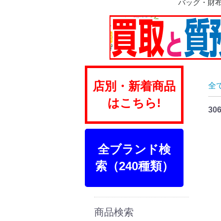
バッグ・財
ショルダー
ハンド
ボストン
トート
リュック
ビジネス
トランク
ポーチ
財布
店別・新着商品
全
はこちら!
30
全ブランド検
索（240種類）
商品検索