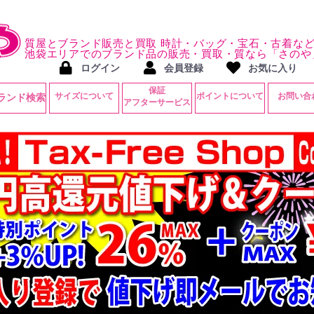
質屋とブランド販売と買取 時計・バッグ・宝石・古着な
池袋エリアでのブランド品の販売・買取・質なら「さのや
ログイン
会員登録
お気に入り
保証
サイズについて
ポイントについて
お問い合
ランド検索
アフターサービス