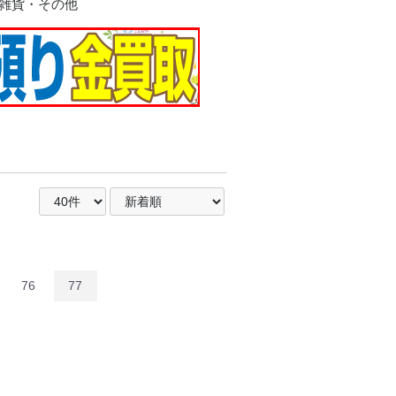
雑貨・その他
ラス
ー
イ
ー系
ルダー
陶器
76
77