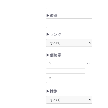
▶型番
▶ランク
▶価格帯
～
▶性別