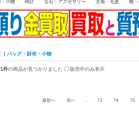
布・小物
時計
宝石・アクセサリー
古着・毛皮
靴・
リング
イヤリング
ネックレス
ブレスレット・バングル
ピアス
トップ
ブローチ
その他
トップス
ジャケット
ワンピース
コート
スーツ
スカート
ボトムス
毛皮
その他
靴
手袋
帽子
サング
ライタ
ネクタ
ベルト
マフラ
キーホ
食器・
版画
その他
て
|
バッグ・財布・小物
61件
の商品が見つかりました
販売中のみ表示
最初へ
前へ
...
73
74
75