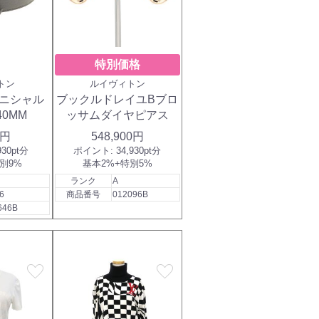
特別価格
トン
ルイヴィトン
イニシャル
ブックルドレイユBブロ
40MM
ッサムダイヤピアス
0円
548,900円
930pt分
ポイント:
34,930pt分
別9%
基本2%+特別5%
ランク
A
6
商品番号
012096B
646B
favorite
favorite