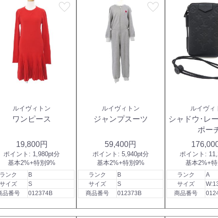
favorite
favorite
ルイヴィトン
ルイヴィトン
ルイヴィ
ワンピース
ジャンプスーツ
シャドウ･レ
ポー
19,800円
59,400円
176,0
ポイント:
1,980pt分
ポイント:
5,940pt分
ポイント:
11
基本2%+特別9%
基本2%+特別9%
基本2%+特
ランク
B
ランク
B
ランク
A
サイズ
S
サイズ
S
サイズ
W:1
商品番号
012374B
商品番号
012373B
商品番号
012