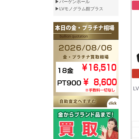
▶バーゲンホール
▶LVモノグラム館プラス
L