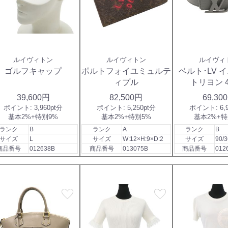
ルイヴィトン
ルイヴィトン
ルイヴィ
ゴルフキャップ
ポルトフォイユミュルテ
ベルト･LV 
ィプル
トリヨン 
39,600円
82,500円
69,30
ポイント:
3,960pt分
ポイント:
5,250pt分
ポイント:
6,
基本2%+特別9%
基本2%+特別5%
基本2%+特
ランク
B
ランク
A
ランク
B
サイズ
L
サイズ
W:12×H:9×D:2
サイズ
90/3
商品番号
012638B
商品番号
013075B
商品番号
012
favorite
favorite