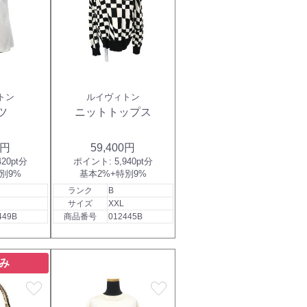
トン
ルイヴィトン
ツ
ニットトップス
0円
59,400円
420pt分
ポイント:
5,940pt分
別9%
基本2%+特別9%
ランク
B
サイズ
XXL
449B
商品番号
012445B
み
favorite
favorite