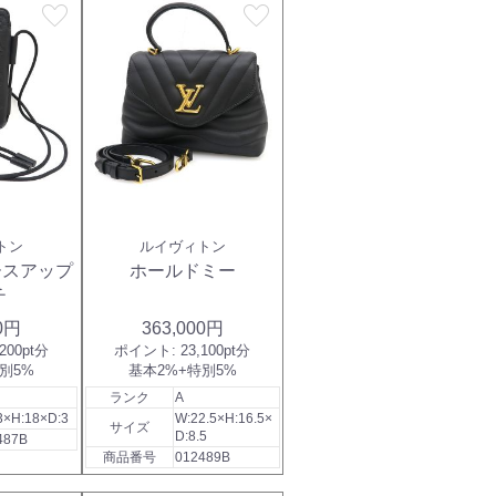
favorite
favorite
トン
ルイヴィトン
ースアップ
ホールドミー
チ
00円
363,000円
,200pt分
ポイント:
23,100pt分
別5%
基本2%+特別5%
ランク
A
3×H:18×D:3
W:22.5×H:16.5×
サイズ
D:8.5
487B
商品番号
012489B