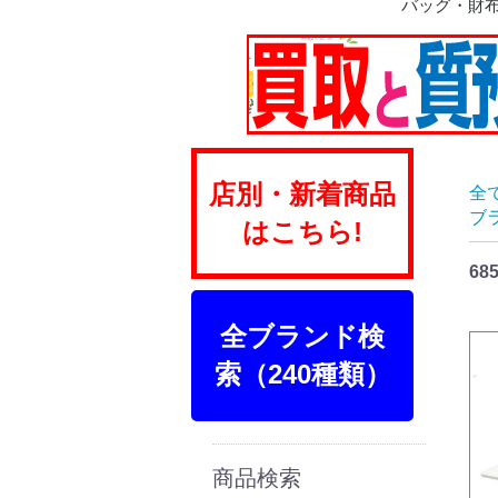
バッグ・財
ショルダー
ハンド
ボストン
トート
リュック
ビジネス
トランク
ポーチ
財布
店別・新着商品
全
ブ
はこちら!
68
全ブランド検
索（240種類）
商品検索