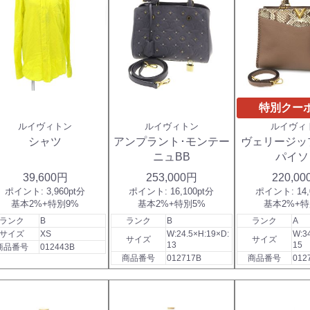
特別クー
ルイヴィトン
ルイヴィトン
ルイヴィ
シャツ
アンプラント･モンテー
ヴェリージッ
ニュBB
パイソ
39,600円
253,000円
220,0
ポイント:
3,960pt分
ポイント:
16,100pt分
ポイント:
14
基本2%+特別9%
基本2%+特別5%
基本2%+特
ランク
B
ランク
B
ランク
A
サイズ
XS
W:24.5×H:19×D:
W:3
サイズ
サイズ
13
15
商品番号
012443B
商品番号
012717B
商品番号
012