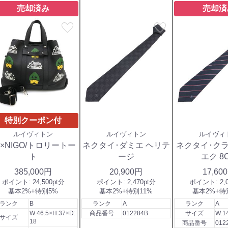
売却済み
売却済
favorite
favorite
特別クーポン付
ルイヴィトン
ルイヴィトン
ルイヴィ
V×NIGO/トロリートー
ネクタイ･ダミエ ヘリテ
ネクタイ･ク
ト
ージ
エク 8
385,000円
20,900円
17,60
ポイント:
24,500pt分
ポイント:
2,470pt分
ポイント:
2,
基本2%+特別5%
基本2%+特別11%
基本2%+特
ランク
B
ランク
A
ランク
A
W:46.5×H:37×D:
商品番号
012284B
サイズ
W:1
サイズ
18
商品番号
012