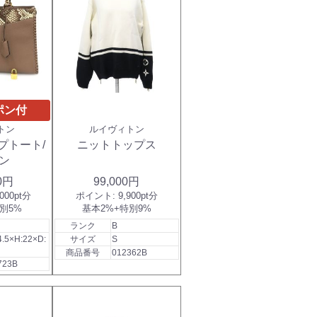
ポン付
トン
ルイヴィトン
プトート/
ニットトップス
ン
00円
99,000円
,000pt分
ポイント:
9,900pt分
別5%
基本2%+特別9%
ランク
B
4.5×H:22×D:
サイズ
S
商品番号
012362B
723B