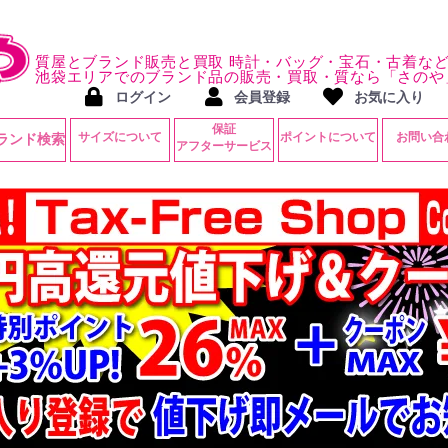
質屋とブランド販売と買取 時計・バッグ・宝石・古着な
池袋エリアでのブランド品の販売・買取・質なら「さのや
ログイン
会員登録
お気に入り
保証
サイズについて
ポイントについて
お問い合
ランド検索
アフターサービス