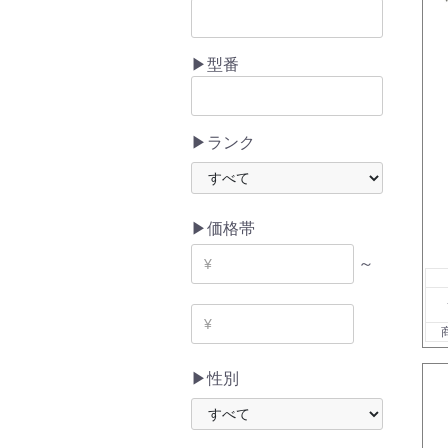
▶型番
▶ランク
▶価格帯
～
▶性別