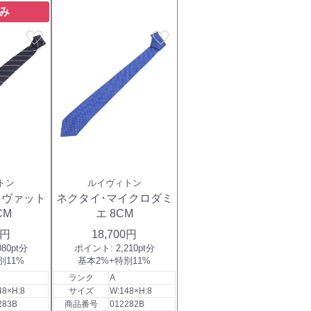
み
favorite
favorite
トン
ルイヴィトン
ラヴァット
ネクタイ･マイクロダミ
CM
エ 8CM
0円
18,700円
080pt分
ポイント:
2,210pt分
別11%
基本2%+特別11%
ランク
A
48×H:8
サイズ
W:148×H:8
283B
商品番号
012282B