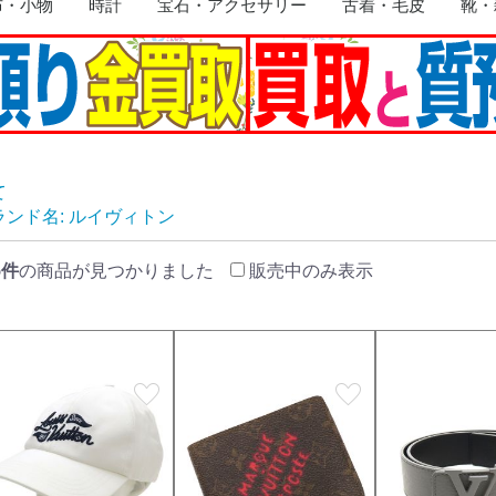
布・小物
時計
宝石・アクセサリー
古着・毛皮
靴・
リング
イヤリング
ネックレス
ブレスレット・バングル
ピアス
トップ
ブローチ
その他
トップス
ジャケット
ワンピース
コート
スーツ
スカート
ボトムス
毛皮
その他
靴
手袋
帽子
サング
ライタ
ネクタ
ベルト
マフラ
キーホ
食器・
版画
その他
て
ランド名: ルイヴィトン
5件
の商品が見つかりました
販売中のみ表示
favorite
favorite