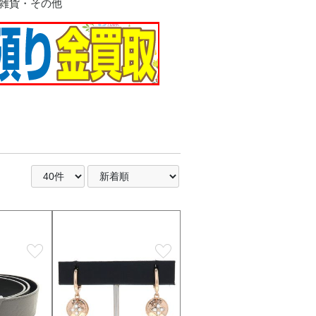
雑貨・その他
ラス
ー
イ
ー系
ルダー
陶器
favorite
favorite