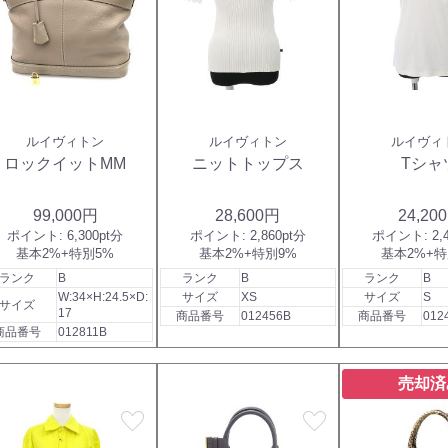
ルイヴィトン
ルイヴィトン
ルイヴィ
ロックイットMM
ニットトップス
Tシャ
99,000円
28,600円
24,20
ポイント:
6,300pt分
ポイント:
2,860pt分
ポイント:
2,
基本2%+特別5%
基本2%+特別9%
基本2%+特
ランク
B
ランク
B
ランク
B
W:34×H:24.5×D:
サイズ
XS
サイズ
S
サイズ
17
商品番号
012456B
商品番号
012
商品番号
012811B
売却済
favorite
favorite