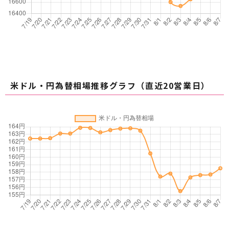
除できません。また法令などの制限により削除で
きない場合がございます。
その他
Cookieについて
お客様が本サイトをご利用する過程で、サイト
運営のためにお客様の「Cookie情報」を取得する
米ドル・円為替相場推移グラフ（直近20営業日）
場合があります。
「Cookie情報」とは、お客様が当社のウェブサ
イトを再度訪問されたときなどに、より便利に閲
覧して頂くため、お客様がご使用のコンピュータ
を識別するデータのことです。
お客様のコンピュータを識別することはできま
すが、お客様自身を識別することはできません。
本サイトではサービスの一部に Cookieを使用して
おりますが、データはお客様のコンピュータに保
存され、弊社のサーバー側では記録しておりませ