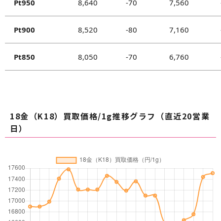
他の法令に違反するおそれがある時、
Pt950
8,640
-70
7,560
など
Pt900
8,520
-80
7,160
当社は、お客様にお知らせした個人情報に誤
りがあった場合は、速やかに訂正、削除を行
Pt850
8,050
-70
6,760
います。
お客様からの請求にあたり、ご本人を証明す
る公的な身分証明書（運転免許証、保険証、
パスポート、住民票など）の写しが必要で
18金（K18）買取価格/1g推移グラフ（直近20営業
す。
日）
個人情報の利用の停止
お客様からご自身の個人情報の利用中止の請求
があった場合は、請求者がご本人である事を確認
した上で、当社での利用を速やかに中止いたしま
す。
ただし当社の運営上最低限必要な個人情報は削