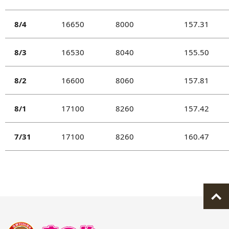
当社がお預かりした個人情報に関して、本人から請求
があった場合は、情報の開示、訂正、削除を速やかに行
8/4
16650
8000
157.31
います。下記個人情報保護担当までご連絡ください。
8/3
16530
8040
155.50
個人情報保護に関するお問い合わせ先：
本部・総務 個人情報保護担当
8/2
16600
8060
157.81
TEL: 03-3949-5111
制定：平成17年4月1日
8/1
17100
8260
157.42
最終改訂：平成19年4月1日
株式会社山貴佐野屋
7/31
17100
8260
160.47
7/30
17360
8210
163.48
7/29
17190
8190
163.80
7/28
17350
8230
163.76