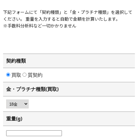
りします。
下記フォームにて「契約種類」と「金・プラチナ種類」を選択して
個人情報の取得
ください。 重量を入力すると自動で金額を計算いたします。
当社は法令に基づき、適正且つ公正な手段でお
※手数料分析料など一切かかりません
客様の個人情報を取得いたします。
お客様が当社の商品や質・買取をご利用いた
だいた時
契約種類
お客様が当社のアンケートやキャンペーンに
などにご応募された時
買取
質契約
お客様からのお問い合わせに当社が対応する
時、など。
金・プラチナ種類(買取)
当社の商品やサービス、キャンペーンのご案
内のダイレクトメールを送付するため
当社は18歳未満のお客様からお申し込みをい
重量(g)
ただいた場合は親権者の方などに確認をさせ
ていただく場合があります。