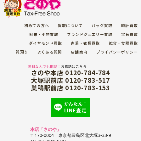
7/27
17460
8230
163.56
初めての方へ
買取について
バッグ買取
時計買取
7/26
17210
8060
163.26
財布・小物買取
ブランドジュエリー買取
宝石買取
ダイヤモンド買取
古着・衣類買取
雑貨・食器買取
7/25
17210
8060
163.84
質預り
よくある質問
店舗案内
プライバシーポリシー
7/24
17210
8069
163.86
無料なんでも相談！
お電話はこちら
さのや本店 0120-784-784
大塚駅前店 0120-783-517
7/23
17580
8330
163.10
巣鴨駅前店 0120-783-153
7/22
17410
8290
163.10
かんたん！
LINE査定
7/21
16990
8030
162.50
本店「さのや」
7/20
16900
8150
162.45
〒170-0004 東京都豊島区北大塚3-33-9