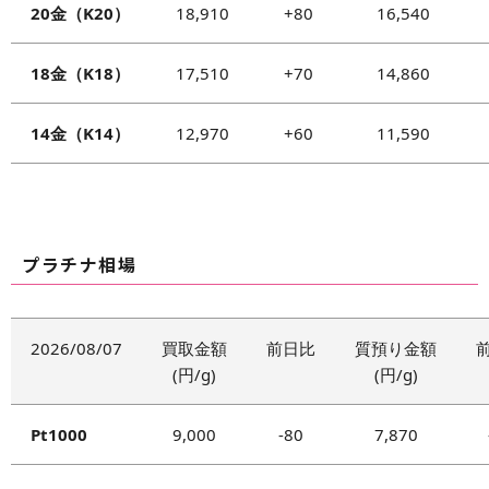
20金（K20）
18,910
+80
16,540
お客様に明示した利用目的の達成に必要な範囲
で個人情報の取り扱いを委託する場合を除き委託
18金（K18）
17,510
+70
14,860
することはありません。
個人情報の開示・訂正・削除
14金（K14）
12,970
+60
11,590
当社はお客様ご本人、またはご本人が認めた
代理人のお申し出により、保有しているお客
様の個人情報をお知らせいたします。
ただし、下記のいずれかに該当する場合は、
プラチナ相場
お客様の個人情報をお知らせすることができ
ません。
2026/08/07
買取金額
前日比
質預り金額
お客様及び第三者の権利利益を害する
(円/g)
(円/g)
おそれがある時
当社の業務運営に著しい支障をきたす
Pt1000
9,000
-80
7,870
おそれがある時