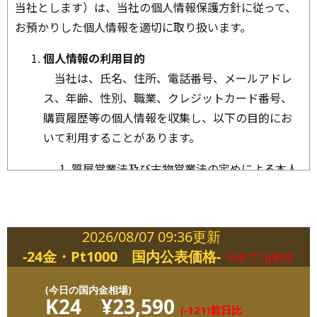
当社とします）は、当社の個人情報保護方針に従って、
お預かりした個人情報を適切に取り扱います。
個人情報の利用目的
当社は、氏名、住所、電話番号、メールアドレ
ス、年齢、性別、職業、クレジットカード番号、
購買履歴等の個人情報を収集し、以下の目的にお
いて利用することがあります。
質屋営業法及び古物営業法の定めによる本人
確認のため
商品の代金決済及び配送のため
ポイントカードサービスの提供に関するご連
2026/08/07 09:36更新
絡及びご本人確認のため
-24金・Pt1000 国内公表価格-
※全て1g単位
当社の商品やサービス、キャンペーンのご案
内のダイレクトメールを送付するため
(今日の国内金相場)
K24
¥23,590
プレゼント当選品の配送のため
(-121)前日比