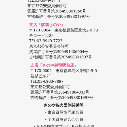
TEL:03-3949-8111
東京都公安委員会許可
7/19
16900
8150
162.45
質屋許可番号第305498301956号
古物商許可番号第305498301997号
支店「駅前さのや」
〒170-0004 東京都豊島区北大2-6-13
チコービル2F
TEL:03-3949-7723
東京都公安委員会許可
質屋許可番号第305491406004号
古物商許可番号第305498301997号
支店「さのや巣鴨駅前店」
〒170-0002 東京都豊島区巣鴨2-9-5
若杉ビル2F
TEL:03-6903-7887
東京都公安委員会許可
質屋許可番号第305491804003号
古物商許可番号第305498301997号
さのや協力団体関係等
・東京質屋協同組合員
・全国質屋連合会会員
・ATF全国質屋ブランド品協会会員