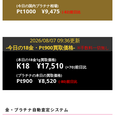
当社の商品の需要調査、サービス開発のため
(今日の国内プラチナ相場)
Pt1000
¥9,475
採用活動のため
(-82)前日比
商品や買取などへのお問い合わせ返信・ご連
絡のため
氏名、住所、電話番号、メールアドレス（Ｅメ
2026/08/07 09:36更新
ールによるお取引ご希望の場合）、年齢（買取ご
-今日の18金・Pt900買取価格-
※手数料一切無し
希望の場合）、性別（買取ご希望の場合）、職業
（買取ご希望の場合）、クレジットカード番号
(本日の18金1g買取価格)
K18
¥17,510
（クレジットカード決済ご希望の場合）は、必須
(+70)前日比
情報となります。
(プラチナの本日の買取価格)
これらの情報をご提供いただけない場合は、お
Pt900
¥8,520
(-80)前日比
取引の実行及び商品の発送等に、支障をきたすこ
とがあります。
その他、当社と関係する方の個人情報につきま
しては、それぞれその利用目的を限定してお預か
金・プラチナ自動査定システム