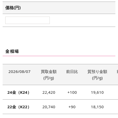
上記以外の場合で個人情報を取得する場合は
価格(円)
個別にお知らせします。
個人情報の提供
当社がお客様から取得させていただいた個人情
報は、下記のいずれかに該当する場合を除き、第
三者に提供、開示などをすることはありません。
金相場
法令などに基づく場合
お客様の事前の承認、同意を得た場合
お客様及び第三者の生命、身体、財産など公
2026/08/07
買取金額
前日比
質預り金額
共の利益またはお客様の利益のため必要であ
(円/g)
(円/g)
ると判断した場合。
24金（K24）
22,420
+100
19,610
個人情報の外部委託
当社がお客様から取得させていただいた個人情
22金（K22）
20,740
+90
18,150
報は、個人情報に関する機密保持契約を締結して
いる業務委託会社に委託することがあります。