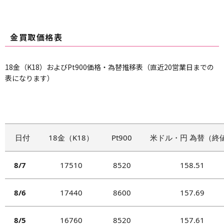
ん。
お客様がご使用になるインターネット閲覧ソフ
金買取価格表
ト（ブラウザ）の設定を変更することにより、
Cookieを拒否するように設定することもできます
が、これにより当社ウェブサイトにおける一部サ
18金（K18）およびPt900価格・為替推移表（直近20営業日までの
表になります）
ービスを正常にご利用頂けない場合がございます
ので、予めご了承ください。
SSLについて
SSLとは、情報を暗号化することで、データの盗
聴や改ざんを防止して通信する機能のことです。
日付
18金（K18）
Pt900
米ドル・円 為替（終
当社ウェブサイトでは、商品お問い合わせやア
ンケート回答の際など個人情報が通信されるペー
8/7
17510
8520
158.51
ジにおいて、SSLによる暗号化通信を使用し、お客
様の個人情報が外部の第三者に通信傍受できない
8/6
17440
8600
157.69
よう対策を行っています。
8/5
16760
8520
157.61