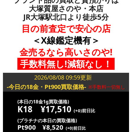
大塚質屋さのや・本店
JR大塚駅北口より徒歩5分
目の前査定で安心の店
＜X線鑑定機有＞
金売るなら高いさのや!
手数料無し!減額なし！
2026/08/08 09:59更新
-今日の18金・Pt900買取価格-
※手数料一切無し
(本日の18金1g買取価格)
K18
¥17,510
(+0)前日比
(プラチナの本日の買取価格)
Pt900
¥8,520
(+0)前日比