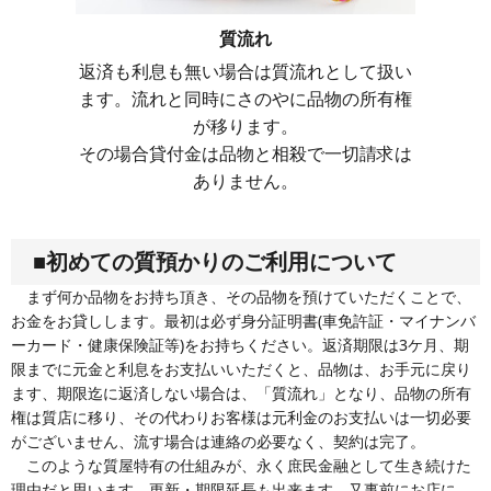
質流れ
返済も利息も無い場合は質流れとして扱い
ます。流れと同時にさのやに品物の所有権
が移ります。
その場合貸付金は品物と相殺で一切請求は
ありません。
■初めての質預かりのご利用について
まず何か品物をお持ち頂き、その品物を預けていただくことで、
お金をお貸しします。最初は必ず身分証明書(車免許証・マイナンバ
ーカード・健康保険証等)をお持ちください。返済期限は3ケ月、期
限までに元金と利息をお支払いいただくと、品物は、お手元に戻り
ます、期限迄に返済しない場合は、「質流れ」となり、品物の所有
権は質店に移り、その代わりお客様は元利金のお支払いは一切必要
がございません、流す場合は連絡の必要なく、契約は完了。
このような質屋特有の仕組みが、永く庶民金融として生き続けた
理由だと思います。更新・期限延長も出来ます。又事前にお店に、