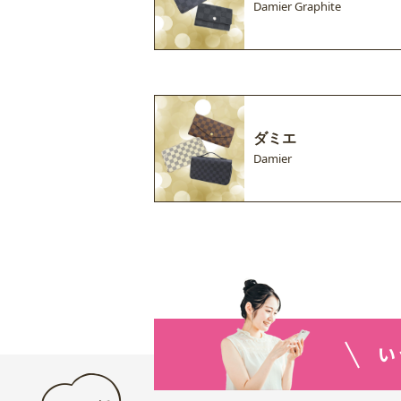
Damier Graphite
ダミエ
Damier
い