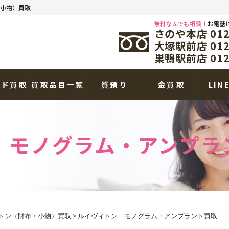
小物）買取
無料なんでも相談！
お電話
さのや本店 0120
大塚駅前店 0120
巣鴨駅前店 0120
ンド買取
買取品目一覧
質預り
金買取
LIN
 モノグラム・アンプラ
トン（財布・小物）買取
>
ルイヴィトン モノグラム・アンプラント買取