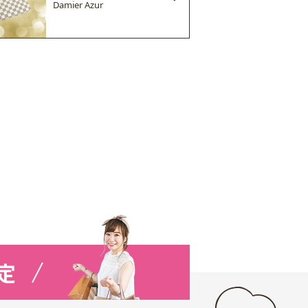
Damier Azur
定