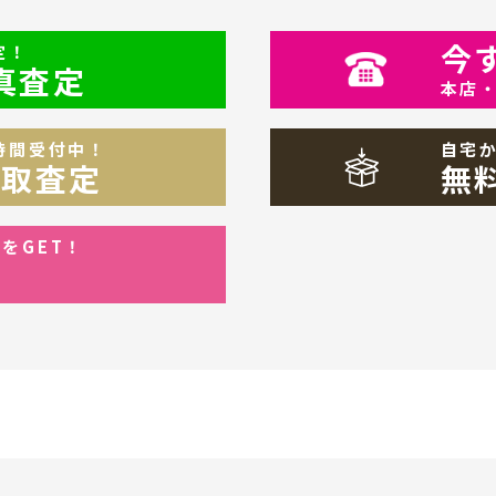
今
定！
写真査定
本店
時間受付中！
自宅
買取査定
無
をGET！
ン
！