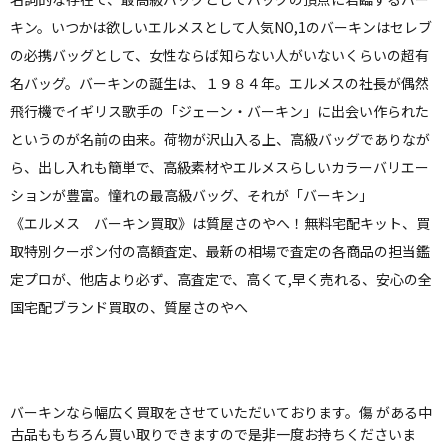
キン。いつかは欲しいエルメスとして人気NO,1のバーキンはセレブ
の必携バッグとして、女性ならば知らない人がいないくらいの超有
名バッグ。バーキンの誕生は、１９８４年。エルメスの社長が偶然
飛行機でイギリス歌手の「ジェーン・バーキン」に出会い作られた
というのが名前の由来。荷物が沢山入る上、高級バッグでありなが
ら、出し入れも簡単で、高級素材やエルメスらしいカラーバリエー
ションが豊富。憧れの最高級バッグ、それが「バーキン」
《エルメス バーキン買取》は質屋さのやへ！無料宅配キット、買
取特別クーポン付の高額査定、最新の相場で査定の各商品の担当鑑
定プロが、他店より必ず、高査定で、高くて,早く売れる、安心の全
国宅配ブランド買取の、質屋さのやへ
バーキンなら幅広く買取をさせていただいております。傷 がある中
古品ももちろん買い取りできますので是非一度お持ちくださいま