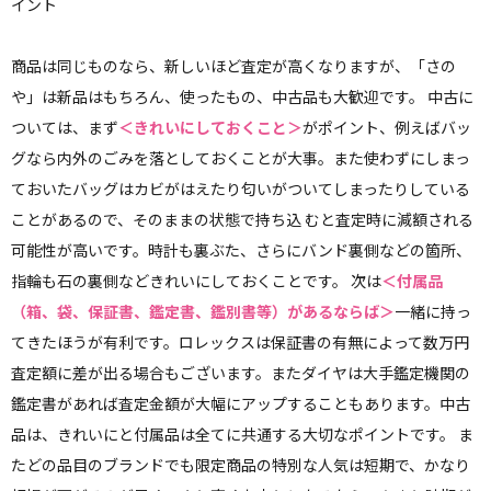
イント
商品は同じものなら、新しいほど査定が高くなりますが、「さの
や」は新品はもちろん、使ったもの、中古品も大歓迎です。 中古に
ついては、まず
＜きれいにしておくこと＞
がポイント、例えばバッ
グなら内外のごみを落としておくことが大事。また使わずにしまっ
ておいたバッグはカビがはえたり匂いがついてしまったりしている
ことがあるので、そのままの状態で持ち込 むと査定時に減額される
可能性が高いです。時計も裏ぶた、さらにバンド裏側などの箇所、
指輪も石の裏側などきれいにしておくことです。 次は
＜付属品
（箱、袋、保証書、鑑定書、鑑別書等）があるならば＞
一緒に持っ
てきたほうが有利です。ロレックスは保証書の有無によって数万円
査定額に差が出る場合もございます。またダイヤは大手鑑定機関の
鑑定書があれば査定金額が大幅にアップすることもあります。中古
品は、きれいにと付属品は全てに共通する大切なポイントです。 ま
たどの品目のブランドでも限定商品の特別な人気は短期で、かなり