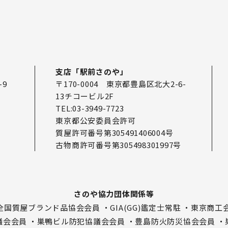
支店「駅前さのや」
-9
〒170-0004 東京都豊島区北大2-6-
13チコービル2F
TEL:03-3949-7723
東京都公安委員会許可
質屋許可番号第305491406004号
古物商許可番号第305498301997号
さのや協力団体関係等
F全国質屋ブランド品協会会員
・GIA(GG)鑑定士常駐
・東京商工
議会会員
・巣鴨ビル防犯協議会会員
・豊島防火防災協会会員
・