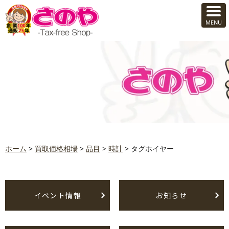
ホーム
>
買取価格相場
>
品目
>
時計
>
タグホイヤー
イベント情報
お知らせ