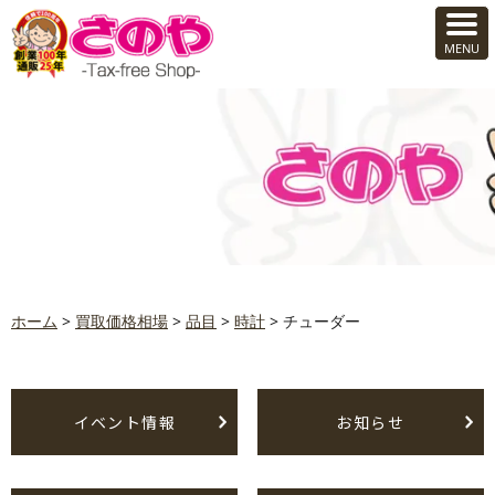
ホーム
>
買取価格相場
>
品目
>
時計
>
チューダー
イベント情報
お知らせ