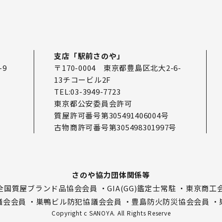
支店「駅前さのや」
-9
〒170-0004 東京都豊島区北大2-6-
13チコービル2F
TEL:03-3949-7723
東京都公安委員会許可
質屋許可番号第305491406004号
古物商許可番号第305498301997号
さのや協力団体関係等
F全国質屋ブランド品協会会員
・GIA(GG)鑑定士常駐
・東京商工
議会会員
・巣鴨ビル防犯協議会会員
・豊島防火防災協会会員
・
Copyright c SANOYA. All Rights Reserve