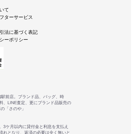
いて
フターサービス
引法に基づく表記
シーポリシー
鴨駅前店。ブランド品、バッグ、時
、LINE査定、更にブランド品販売の
塚の「さのや」
。3ケ月以内に貸付金と利息を支払え
質流れとなり、返済の必要は全く無いと