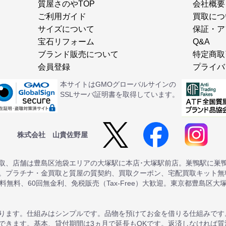
質屋さのやTOP
会社概要
ご利用ガイド
買取につ
サイズについて
保証・ア
宝石リフォーム
Q&A
ブランド販売について
特定商取
会員登録
プライバ
本サイトはGMOグローバルサインの
SSLサーバ証明書を取得しています。
株式会社 山貴佐野屋
取、店舗は豊島区池袋エリアの大塚駅に本店･大塚駅前店。巣鴨駅に巣
。プラチナ・金買取と質屋の質契約、買取クーポン、宅配買取キット無料
送料無料、60回無金利、免税販売（Tax-Free）大歓迎。東京都豊島区大
ります。仕組みはシンプルです。品物を預けてお金を借りる仕組みです
できます。基本、貸付期間は3ヵ月で延長もOKです。返済しなければ