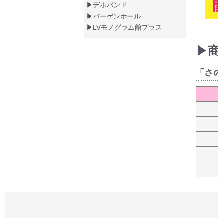
▶デポバンド
▶バーゲンホール
▶LVモノグラム館プラス
▶
「さ