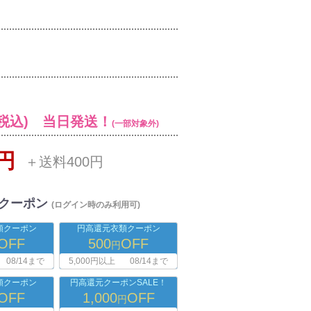
税込) 当日発送！
(一部対象外)
0円
＋送料400円
クーポン
(ログイン時のみ利用可)
類クーポン
円高還元衣類クーポン
OFF
500
OFF
円
08/14まで
5,000円以上
08/14まで
類クーポン
円高還元クーポンSALE！
OFF
1,000
OFF
円