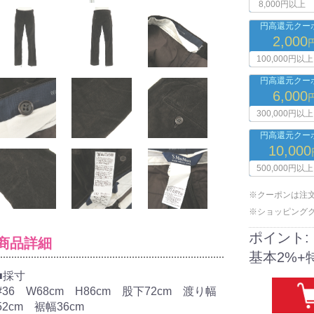
8,000円以上
円高還元クーポ
2,000
100,000円以上
円高還元クーポ
6,000
300,000円以上
円高還元クーポ
10,000
500,000円以上
※クーポンは注
※ショッピング
ポイント:
商品詳細
基本2%+
■採寸
#36 W68cm H86cm 股下72cm 渡り幅
52cm 裾幅36cm