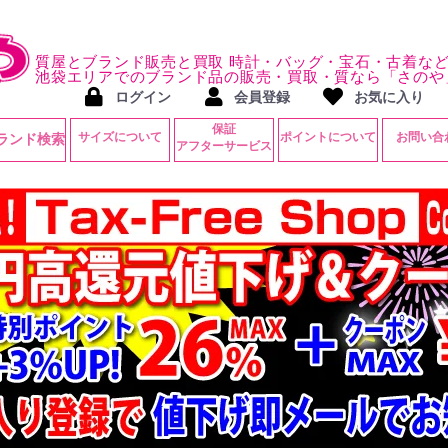
質屋とブランド販売と買取 時計・バッグ・宝石・古着な
池袋エリアでのブランド品の販売・買取・質なら「さのや
ログイン
会員登録
お気に入り
保証
サイズについて
ポイントについて
お問い合
ランド検索
アフターサービス