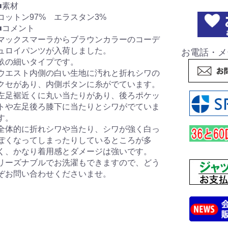
■素材
コットン97% エラスタン3%
■コメント
マックスマーラからブラウンカラーのコーデ
ュロイパンツが入荷しました。
お電話・メ
畝の細いタイプです。
ウエスト内側の白い生地に汚れと折れシワの
クセがあり、内側ボタンに糸がでています。
左足裾近くに丸い当たりがあり、後ろポケッ
トや左足後ろ膝下に当たりとシワがでていま
す。
全体的に折れシワや当たり、シワが強く白っ
ぽくなってしまったりしているところが多
く、かなり着用感とダメージは強いです。
リーズナブルでお洗濯もできますので、どう
ぞお問い合わせくださいませ。