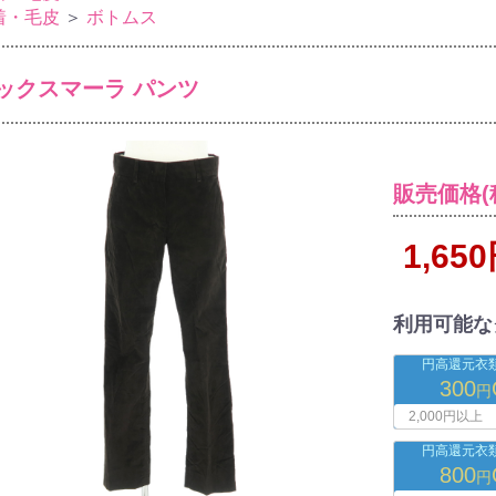
着・毛皮
＞
ボトムス
ックスマーラ パンツ
販売価格(
1,65
利用可能な
円高還元衣
300
円
2,000円以上
円高還元衣
800
円