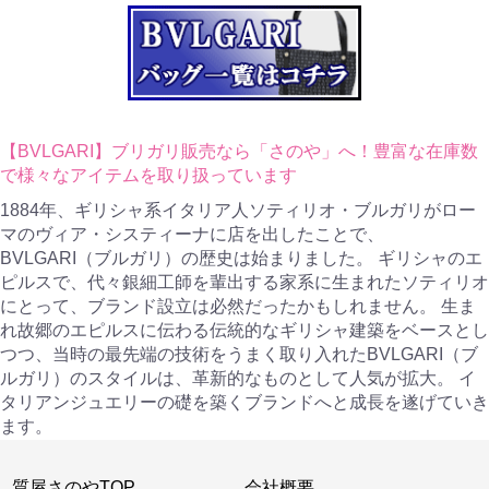
【BVLGARI】ブリガリ販売なら「さのや」へ！豊富な在庫数
で様々なアイテムを取り扱っています
1884年、ギリシャ系イタリア人ソティリオ・ブルガリがロー
マのヴィア・システィーナに店を出したことで、
BVLGARI（ブルガリ）の歴史は始まりました。 ギリシャのエ
ピルスで、代々銀細工師を輩出する家系に生まれたソティリオ
にとって、ブランド設立は必然だったかもしれません。 生ま
れ故郷のエピルスに伝わる伝統的なギリシャ建築をベースとし
つつ、当時の最先端の技術をうまく取り入れたBVLGARI（ブ
ルガリ）のスタイルは、革新的なものとして人気が拡大。 イ
タリアンジュエリーの礎を築くブランドへと成長を遂げていき
ます。
質屋さのやTOP
会社概要