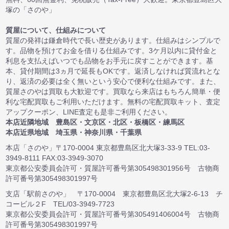
塚の「さのや」
質屋について、仕組みについて
質屋の発祥は鎌倉時代で長い歴史があります。仕組みはシンプルで
す。品物を預けてお金を借りる仕組みです。3ケ月以内に貸付金と
利息を支払えばいつでも品物をお手元に戻すことができます。基
本、貸付期間は3ヵ月で延長もOKです。返済しなければ質流れとな
り、返済の必要は全く無いという安心で便利な仕組みです。また、
質屋さのやは買取も大歓迎です。買取なら来店はもちろん簡単・便
利な宅配買取もご利用いただけます。無料の宅配買取キット、査定
アップクーポン、LINE査定も是非ご利用ください。
本店近隣地域 豊島区・文京区・北区・板橋区・練馬区
本店近県地域 埼玉県・神奈川県・千葉県
本店「さのや」〒170-0004 東京都豊島区北大塚3-33-9 TEL:03-
3949-8111 FAX:03-3949-3070
東京都公安委員会許可・質屋許可番号第305498301956号 古物商
許可番号第305498301997号
支店「駅前さのや」 〒170-0004 東京都豊島区北大塚2-6-13 チ
コービル２F TEL/03-3949-7723
東京都公安委員会許可・質屋許可番号第305491406004号 古物商
許可番号第305498301997号