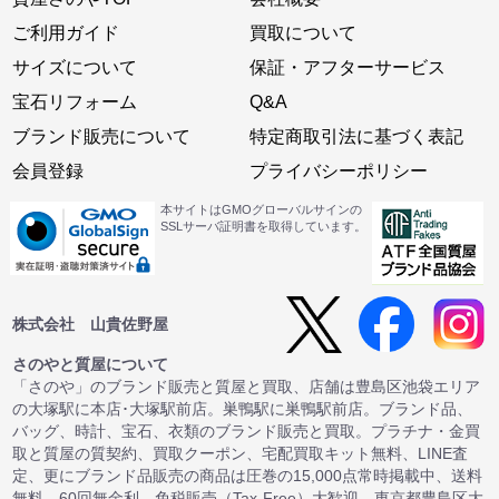
ご利用ガイド
買取について
サイズについて
保証・アフターサービス
宝石リフォーム
Q&A
ブランド販売について
特定商取引法に基づく表記
会員登録
プライバシーポリシー
本サイトはGMOグローバルサインの
SSLサーバ証明書を取得しています。
株式会社 山貴佐野屋
さのやと質屋について
「さのや」のブランド販売と質屋と買取、店舗は豊島区池袋エリア
の大塚駅に本店･大塚駅前店。巣鴨駅に巣鴨駅前店。ブランド品、
バッグ、時計、宝石、衣類のブランド販売と買取。プラチナ・金買
取と質屋の質契約、買取クーポン、宅配買取キット無料、LINE査
定、更にブランド品販売の商品は圧巻の15,000点常時掲載中、送料
無料、60回無金利、免税販売（Tax-Free）大歓迎。東京都豊島区大