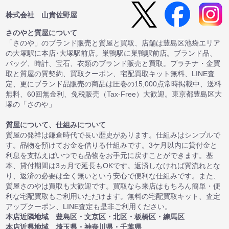
株式会社 山貴佐野屋
さのやと質屋について
「さのや」のブランド販売と質屋と買取、店舗は豊島区池袋エリア
の大塚駅に本店･大塚駅前店。巣鴨駅に巣鴨駅前店。ブランド品、
バッグ、時計、宝石、衣類のブランド販売と買取。プラチナ・金買
取と質屋の質契約、買取クーポン、宅配買取キット無料、LINE査
定、更にブランド品販売の商品は圧巻の15,000点常時掲載中、送料
無料、60回無金利、免税販売（Tax-Free）大歓迎。東京都豊島区大
塚の「さのや」
質屋について、仕組みについて
質屋の発祥は鎌倉時代で長い歴史があります。仕組みはシンプルで
す。品物を預けてお金を借りる仕組みです。3ケ月以内に貸付金と
利息を支払えばいつでも品物をお手元に戻すことができます。基
本、貸付期間は3ヵ月で延長もOKです。返済しなければ質流れとな
り、返済の必要は全く無いという安心で便利な仕組みです。また、
質屋さのやは買取も大歓迎です。買取なら来店はもちろん簡単・便
利な宅配買取もご利用いただけます。無料の宅配買取キット、査定
アップクーポン、LINE査定も是非ご利用ください。
本店近隣地域 豊島区・文京区・北区・板橋区・練馬区
本店近県地域 埼玉県・神奈川県・千葉県