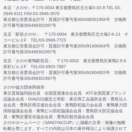
本店「さのや」〒170-0004 東京都豊島区北大塚3-33-9 TEL:03-
3949-8111 FAX:03-3949-3070
東京都公安委員会許可・質屋許可番号第305498301956号 古物商
許可番号第305498301997号
支店「駅前さのや」 〒170-0004 東京都豊島区北大塚2-6-13 チ
コービル２F TEL/03-3949-7723
東京都公安委員会許可・質屋許可番号第305491406004号 古物商
許可番号第305498301997号
支店「さのや巣鴨駅前店」 〒170-0002 東京都豊島区巣鴨2-9-5
若杉ビル２F TEL/03-6903-7887
東京都公安委員会許可・質屋許可番号第305491804003号 古物商
許可番号第305498301997号
さのや協力団体関係等
東京質屋協同組合員 全国質屋連合会会員 ATF全国質屋ブランド
品協会会員・GIA(GG)鑑定士常駐・東京商工会議所会員・豊島法人
会会員・豊島区商店連合会会員・巣鴨防犯協力会会員・巣鴨暴力団
排除協議会会員・巣鴨ビル防犯協議会会員・豊島防火防災協会会
員・巣鴨交通安全協会会員・豊島区観光協会会員
さのやホームページ（SANOYACOJP）に掲載の文章・画像の無断
転載を禁じます。すべての内容は日本の著作権法により保護されて