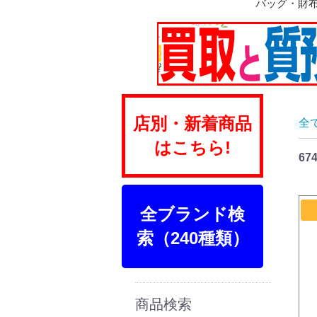
バッグ・財
ショルダー
ハンド
ボストン
トート
リュック
ビジネス
トランク
ポーチ
財布
店別・新着商品
全
はこちら!
67
全ブランド検
索（240種類）
商品検索