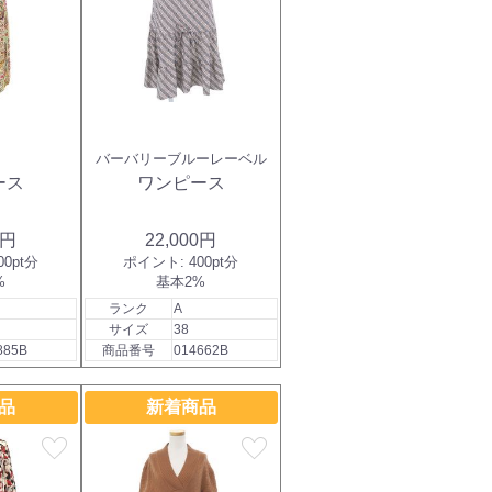
ロ
バーバリーブルーレーベル
ース
ワンピース
0円
22,000円
00pt分
ポイント:
400pt分
%
基本2%
ランク
A
サイズ
38
885B
商品番号
014662B
品
新着商品
favorite
favorite