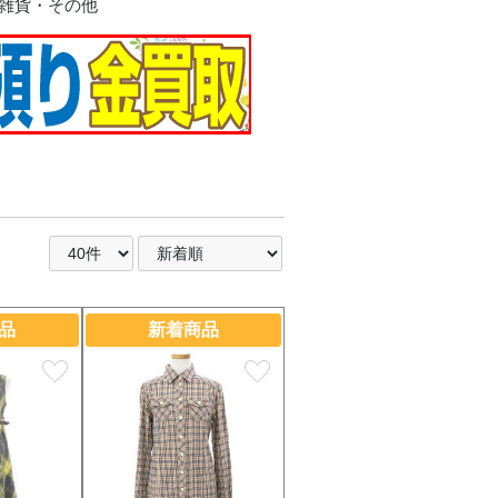
雑貨・その他
ラス
ー
イ
ー系
ルダー
陶器
品
新着商品
favorite
favorite