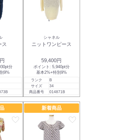
ル
シャネル
ース
ニットワンピース
0円
59,400円
930pt分
ポイント:
5,940pt分
別9%
基本2%+特別9%
ランク
B
サイズ
34
873B
商品番号
014871B
品
新着商品
favorite
favorite