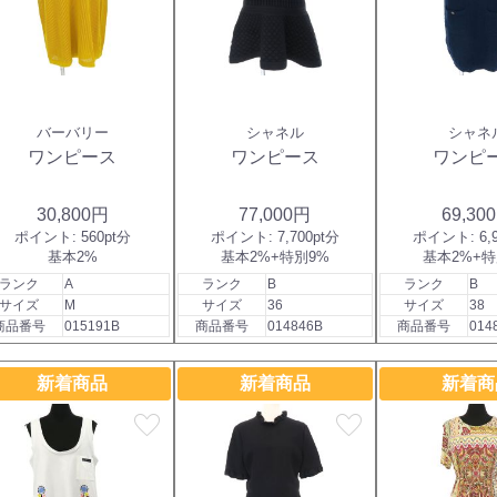
バーバリー
シャネル
シャネ
ワンピース
ワンピース
ワンピ
30,800円
77,000円
69,30
ポイント:
560pt分
ポイント:
7,700pt分
ポイント:
6,
基本2%
基本2%+特別9%
基本2%+特
ランク
A
ランク
B
ランク
B
サイズ
M
サイズ
36
サイズ
38
商品番号
015191B
商品番号
014846B
商品番号
014
新着商品
新着商品
新着商
favorite
favorite