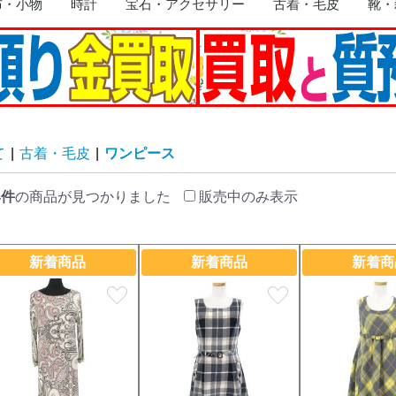
布・小物
時計
宝石・アクセサリー
古着・毛皮
靴・
リング
イヤリング
ネックレス
ブレスレット・バングル
ピアス
トップ
ブローチ
その他
トップス
ジャケット
ワンピース
コート
スーツ
スカート
ボトムス
毛皮
その他
靴
手袋
帽子
サング
ライタ
ネクタ
ベルト
マフラ
キーホ
食器・
版画
その他
て
|
古着・毛皮
|
ワンピース
4件
の商品が見つかりました
販売中のみ表示
新着商品
新着商品
新着商
favorite
favorite