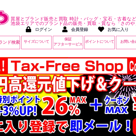
質屋とブランド販売と買取 時計・バッグ・宝石・古着な
池袋エリアでのブランド品の販売・買取・質なら「さのや
ログイン
会員登録
お気に入り
保証
サイズについて
ポイントについて
お問い合
ランド検索
アフターサービス