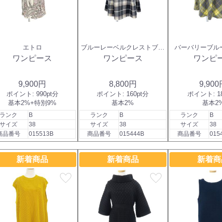
エトロ
ブルーレーベルクレストブリ
バーバリーブル
ッジ
ワンピース
ワンピース
ワンピ
9,900円
8,800円
9,90
ポイント:
990pt分
ポイント:
160pt分
ポイント:
1
基本2%+特別9%
基本2%
基本2
ランク
B
ランク
B
ランク
B
サイズ
38
サイズ
38
サイズ
38
商品番号
015513B
商品番号
015444B
商品番号
015
新着商品
新着商品
新着商
favorite
favorite