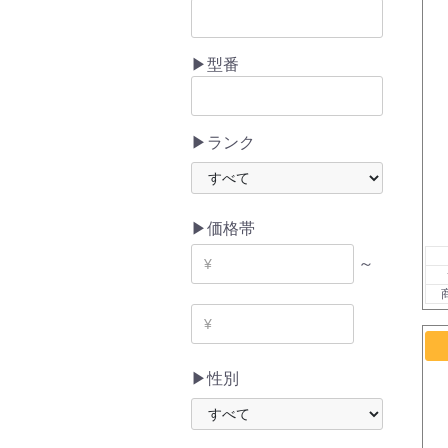
▶型番
▶ランク
▶価格帯
～
▶性別