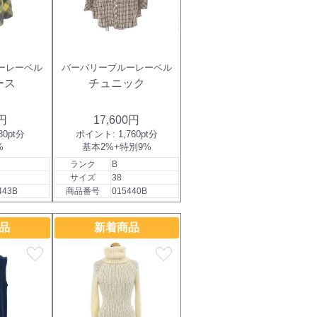
ーレーベル
バーバリーブルーレーベル
ース
チュニック
0円
17,600円
80pt分
ポイント:
1,760pt分
%
基本2%+特別9%
ランク
B
サイズ
38
443B
商品番号
015440B
品
新着商品
favorite
favorite