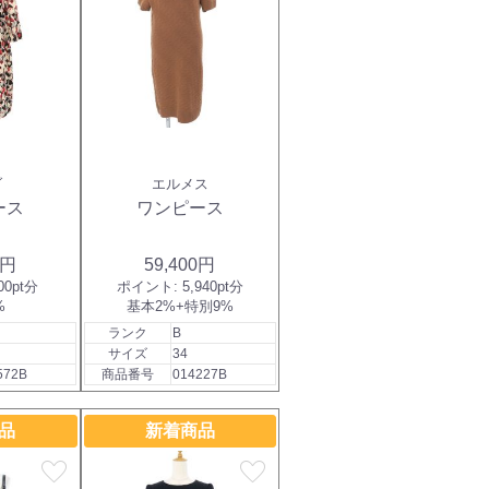
ダ
エルメス
ース
ワンピース
0円
59,400円
00pt分
ポイント:
5,940pt分
%
基本2%+特別9%
ランク
B
サイズ
34
572B
商品番号
014227B
品
新着商品
favorite
favorite