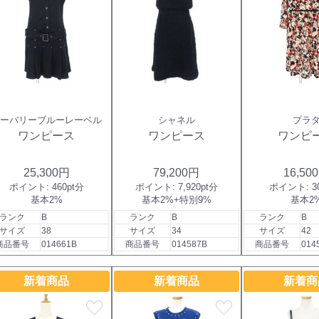
バーバリーブルーレーベル
シャネル
プラ
ワンピース
ワンピース
ワンピ
25,300円
79,200円
16,50
ポイント:
460pt分
ポイント:
7,920pt分
ポイント:
3
基本2%
基本2%+特別9%
基本2
ランク
B
ランク
B
ランク
B
サイズ
38
サイズ
34
サイズ
42
商品番号
014661B
商品番号
014587B
商品番号
014
新着商品
新着商品
新着商
favorite
favorite