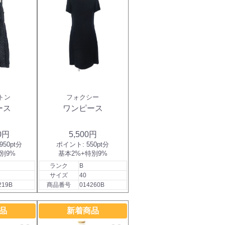
トン
フォクシー
ース
ワンピース
00円
5,500円
,950pt分
ポイント:
550pt分
別9%
基本2%+特別9%
ランク
B
サイズ
40
219B
商品番号
014260B
品
新着商品