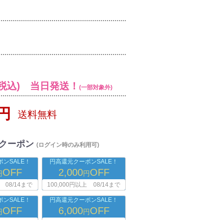
税込) 当日発送！
(一部対象外)
0円
送料無料
クーポン
(ログイン時のみ利用可)
ンSALE！
円高還元クーポンSALE！
OFF
2,000
OFF
円
円
08/14まで
100,000円以上
08/14まで
ンSALE！
円高還元クーポンSALE！
OFF
6,000
OFF
円
円