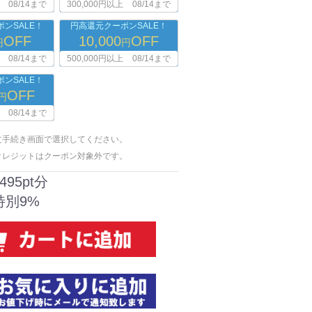
08/14まで
300,000円以上
08/14まで
ンSALE！
円高還元クーポンSALE！
OFF
10,000
OFF
円
円
08/14まで
500,000円以上
08/14まで
ンSALE！
OFF
円
08/14まで
文手続き画面で選択してください。
クレジットはクーポン対象外です。
495pt分
特別9%