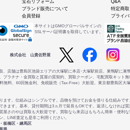
宝石リフォーム
Q&A
ブランド販売について
特定商取
会員登録
プライバ
本サイトはGMOグローバルサインの
SSLサーバ証明書を取得しています。
株式会社 山貴佐野屋
取、店舗は豊島区池袋エリアの大塚駅に本店･大塚駅前店。巣鴨駅に巣
。プラチナ・金買取と質屋の質契約、買取クーポン、宅配買取キット無料
送料無料、60回無金利、免税販売（Tax-Free）大歓迎。東京都豊島区大
ります。仕組みはシンプルです。品物を預けてお金を借りる仕組みです
できます。基本、貸付期間は3ヵ月で延長もOKです。返済しなければ
質屋さのやは買取も大歓迎です。買取なら来店はもちろん簡単・便利な
、LINE査定も是非ご利用ください。
・板橋区・練馬区
葉県