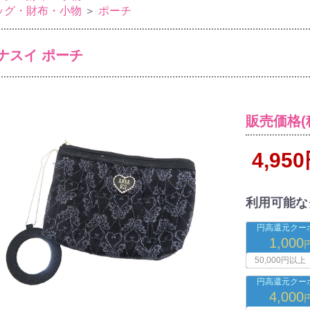
ッグ・財布・小物
＞
ポーチ
ナスイ ポーチ
販売価格(
4,95
利用可能な
円高還元クーポ
1,000
50,000円以上
円高還元クーポ
4,000