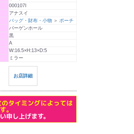
000107I
アナスイ
バッグ・財布・小物
＞
ポーチ
バーゲンホール
黒
A
W:16.5×H:13×D:5
ミラー
お店詳細