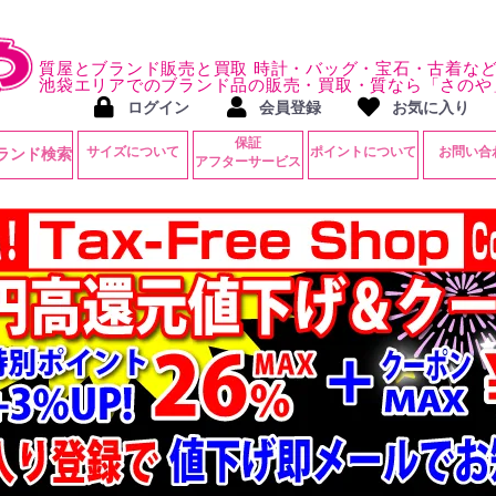
質屋とブランド販売と買取 時計・バッグ・宝石・古着な
池袋エリアでのブランド品の販売・買取・質なら「さのや
ログイン
会員登録
お気に入り
保証
サイズについて
ポイントについて
お問い合
ランド検索
アフターサービス