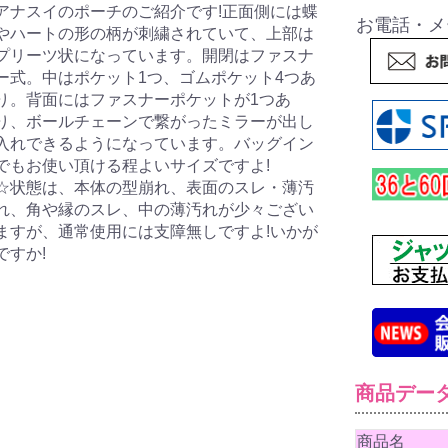
アナスイのポーチのご紹介です!正面側には蝶
お電話・メ
やハートの形の柄が刺繍されていて、上部は
プリーツ状になっています。開閉はファスナ
ー式。中はポケット1つ、ゴムポケット4つあ
り。背面にはファスナーポケットが1つあ
り、ボールチェーンで繋がったミラーが出し
入れできるようになっています。バッグイン
でもお使い頂ける程よいサイズですよ!
☆状態は、本体の型崩れ、表面のスレ・薄汚
れ、角や縁のスレ、中の薄汚れが少々ござい
ますが、通常使用には支障無しですよ!いかが
ですか!
商品デー
商品名