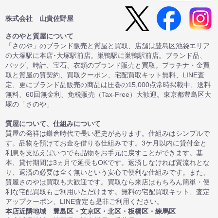
株式会社 山貴佐野屋
さのやと質屋について
「さのや」のブランド販売と質屋と買取、店舗は豊島区池袋エリア
の大塚駅に本店･大塚駅前店。巣鴨駅に巣鴨駅前店。ブランド品、
バッグ、時計、宝石、衣類のブランド販売と買取。プラチナ・金買
取と質屋の質契約、買取クーポン、宅配買取キット無料、LINE査
定、更にブランド品販売の商品は圧巻の15,000点常時掲載中、送料
無料、60回無金利、免税販売（Tax-Free）大歓迎。東京都豊島区大
塚の「さのや」
質屋について、仕組みについて
質屋の発祥は鎌倉時代で長い歴史があります。仕組みはシンプルで
す。品物を預けてお金を借りる仕組みです。3ケ月以内に貸付金と
利息を支払えばいつでも品物をお手元に戻すことができます。基
本、貸付期間は3ヵ月で延長もOKです。返済しなければ質流れとな
り、返済の必要は全く無いという安心で便利な仕組みです。また、
質屋さのやは買取も大歓迎です。買取なら来店はもちろん簡単・便
利な宅配買取もご利用いただけます。無料の宅配買取キット、査定
アップクーポン、LINE査定も是非ご利用ください。
本店近隣地域 豊島区・文京区・北区・板橋区・練馬区