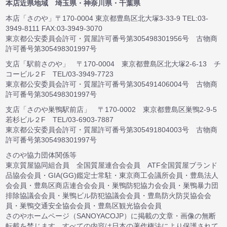
本店近県地域 埼玉県・神奈川県・千葉県
本店「さのや」〒170-0004 東京都豊島区北大塚3-33-9 TEL:03-
3949-8111 FAX:03-3949-3070
東京都公安委員会許可・質屋許可番号第305498301956号 古物商
許可番号第305498301997号
支店「駅前さのや」 〒170-0004 東京都豊島区北大塚2-6-13 チ
コービル２F TEL/03-3949-7723
東京都公安委員会許可・質屋許可番号第305491406004号 古物商
許可番号第305498301997号
支店「さのや巣鴨駅前店」 〒170-0002 東京都豊島区巣鴨2-9-5
若杉ビル２F TEL/03-6903-7887
東京都公安委員会許可・質屋許可番号第305491804003号 古物商
許可番号第305498301997号
さのや協力団体関係等
東京質屋協同組合員 全国質屋連合会会員 ATF全国質屋ブランド
品協会会員・GIA(GG)鑑定士常駐・東京商工会議所会員・豊島法人
会会員・豊島区商店連合会会員・巣鴨防犯協力会会員・巣鴨暴力団
排除協議会会員・巣鴨ビル防犯協議会会員・豊島防火防災協会会
員・巣鴨交通安全協会会員・豊島区観光協会会員
さのやホームページ（SANOYACOJP）に掲載の文章・画像の無断
転載を禁じます。すべての内容は日本の著作権法により保護されて