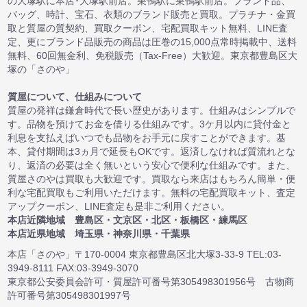
の大塚駅に本店･大塚駅前店。巣鴨駅に巣鴨駅前店。ブランド品、
バッグ、時計、宝石、衣類のブランド販売と買取。プラチナ・金買
取と質屋の質契約、買取クーポン、宅配買取キット無料、LINE査
定、更にブランド品販売の商品は圧巻の15,000点常時掲載中、送料
無料、60回無金利、免税販売（Tax-Free）大歓迎。東京都豊島区大
塚の「さのや」
質屋について、仕組みについて
質屋の発祥は鎌倉時代で長い歴史があります。仕組みはシンプルで
す。品物を預けてお金を借りる仕組みです。3ケ月以内に貸付金と
利息を支払えばいつでも品物をお手元に戻すことができます。基
本、貸付期間は3ヵ月で延長もOKです。返済しなければ質流れとな
り、返済の必要は全く無いという安心で便利な仕組みです。また、
質屋さのやは買取も大歓迎です。買取なら来店はもちろん簡単・便
利な宅配買取もご利用いただけます。無料の宅配買取キット、査定
アップクーポン、LINE査定も是非ご利用ください。
本店近隣地域 豊島区・文京区・北区・板橋区・練馬区
本店近県地域 埼玉県・神奈川県・千葉県
本店「さのや」〒170-0004 東京都豊島区北大塚3-33-9 TEL:03-
3949-8111 FAX:03-3949-3070
東京都公安委員会許可・質屋許可番号第305498301956号 古物商
許可番号第305498301997号