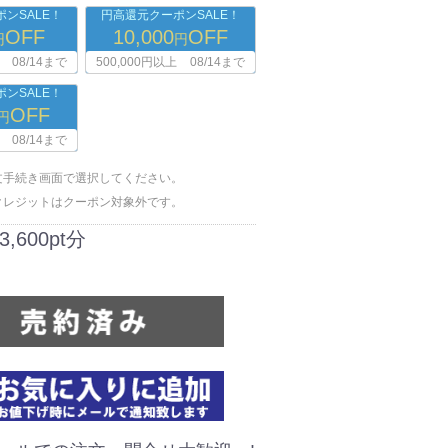
ンSALE！
円高還元クーポンSALE！
OFF
10,000
OFF
円
円
08/14まで
500,000円以上
08/14まで
ンSALE！
OFF
円
08/14まで
文手続き画面で選択してください。
クレジットはクーポン対象外です。
3,600pt分