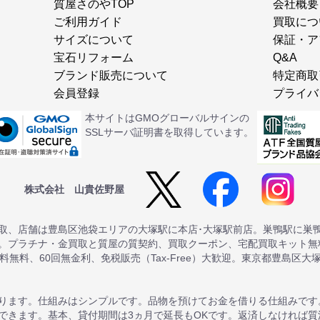
質屋さのやTOP
会社概要
ご利用ガイド
買取につ
サイズについて
保証・ア
宝石リフォーム
Q&A
ブランド販売について
特定商取
会員登録
プライバ
本サイトはGMOグローバルサインの
SSLサーバ証明書を取得しています。
株式会社 山貴佐野屋
取、店舗は豊島区池袋エリアの大塚駅に本店･大塚駅前店。巣鴨駅に巣
。プラチナ・金買取と質屋の質契約、買取クーポン、宅配買取キット無料
送料無料、60回無金利、免税販売（Tax-Free）大歓迎。東京都豊島区大
ります。仕組みはシンプルです。品物を預けてお金を借りる仕組みです
できます。基本、貸付期間は3ヵ月で延長もOKです。返済しなければ