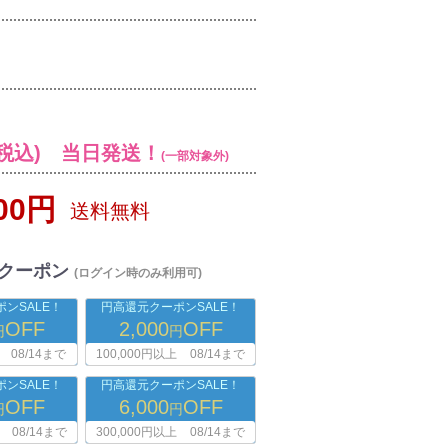
税込) 当日発送！
(一部対象外)
000円
送料無料
クーポン
(ログイン時のみ利用可)
ンSALE！
円高還元クーポンSALE！
OFF
2,000
OFF
円
円
08/14まで
100,000円以上
08/14まで
ンSALE！
円高還元クーポンSALE！
OFF
6,000
OFF
円
円
08/14まで
300,000円以上
08/14まで