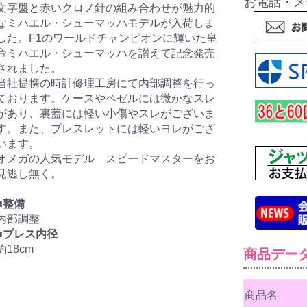
お電話・メ
文字盤と赤いクロノ針の組み合わせが魅力的
なミハエル・シューマッハモデルが入荷しま
した。F1のワールドチャンピオンに輝いた皇
帝ミハエル・シューマッハを讃えて記念発売
されました。
当社提携の時計修理工房にて内部調整を行っ
ております。ケースやベゼルには微かなスレ
があり、裏蓋には軽い小傷やスレがございま
す。また、ブレスレットには軽いヨレがござ
います。
オメガの人気モデル スピードマスターをお
見逃し無く。
■整備
内部調整
■ブレス内径
約18cm
商品デー
商品名