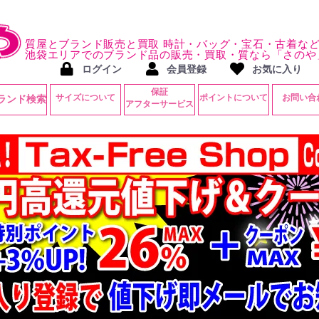
質屋とブランド販売と買取 時計・バッグ・宝石・古着な
池袋エリアでのブランド品の販売・買取・質なら「さのや
ログイン
会員登録
お気に入り
保証
サイズについて
ポイントについて
お問い合
ランド検索
アフターサービス