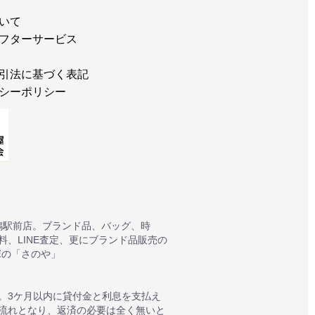
いて
フターサービス
引法に基づく表記
シーポリシー
鴨駅前店。ブランド品、バッグ、時
、LINE査定、更にブランド品販売の
塚の「さのや」
。3ケ月以内に貸付金と利息を支払え
質流れとなり、返済の必要は全く無いと