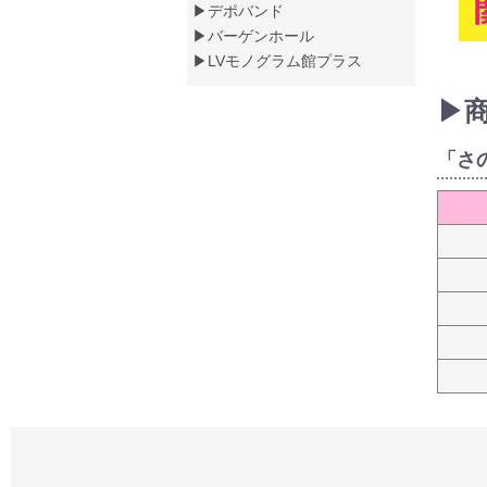
▶デポバンド
▶バーゲンホール
▶LVモノグラム館プラス
▶
「さ