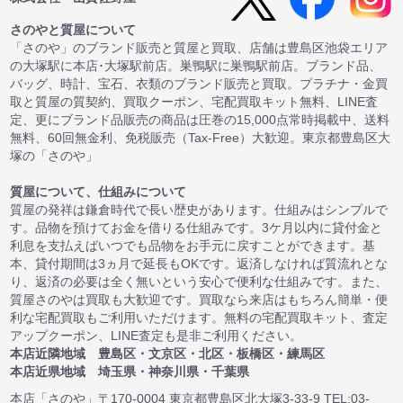
さのやと質屋について
「さのや」のブランド販売と質屋と買取、店舗は豊島区池袋エリア
の大塚駅に本店･大塚駅前店。巣鴨駅に巣鴨駅前店。ブランド品、
バッグ、時計、宝石、衣類のブランド販売と買取。プラチナ・金買
取と質屋の質契約、買取クーポン、宅配買取キット無料、LINE査
定、更にブランド品販売の商品は圧巻の15,000点常時掲載中、送料
無料、60回無金利、免税販売（Tax-Free）大歓迎。東京都豊島区大
塚の「さのや」
質屋について、仕組みについて
質屋の発祥は鎌倉時代で長い歴史があります。仕組みはシンプルで
す。品物を預けてお金を借りる仕組みです。3ケ月以内に貸付金と
利息を支払えばいつでも品物をお手元に戻すことができます。基
本、貸付期間は3ヵ月で延長もOKです。返済しなければ質流れとな
り、返済の必要は全く無いという安心で便利な仕組みです。また、
質屋さのやは買取も大歓迎です。買取なら来店はもちろん簡単・便
利な宅配買取もご利用いただけます。無料の宅配買取キット、査定
アップクーポン、LINE査定も是非ご利用ください。
本店近隣地域 豊島区・文京区・北区・板橋区・練馬区
本店近県地域 埼玉県・神奈川県・千葉県
本店「さのや」〒170-0004 東京都豊島区北大塚3-33-9 TEL:03-