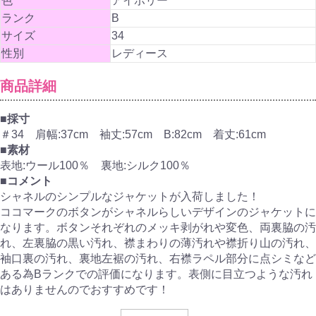
色
アイボリー
ランク
B
サイズ
34
性別
レディース
商品詳細
■採寸
＃34 肩幅:37cm 袖丈:57cm B:82cm 着丈:61cm
■素材
表地:ウール100％ 裏地:シルク100％
■コメント
シャネルのシンプルなジャケットが入荷しました！
ココマークのボタンがシャネルらしいデザインのジャケットに
なります。ボタンそれぞれのメッキ剥がれや変色、両裏脇の汚
れ、左裏脇の黒い汚れ、襟まわりの薄汚れや襟折り山の汚れ、
袖口裏の汚れ、裏地左裾の汚れ、右襟ラペル部分に点シミなど
ある為Bランクでの評価になります。表側に目立つような汚れ
はありませんのでおすすめです！