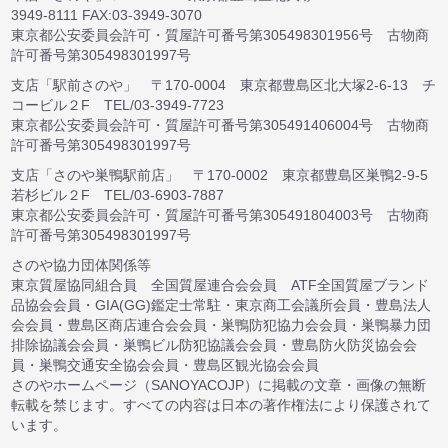
3949-8111 FAX:03-3949-3070
東京都公安委員会許可・質屋許可番号第305498301956号 古物商
許可番号第305498301997号
支店「駅前さのや」 〒170-0004 東京都豊島区北大塚2-6-13 チ
コービル２F TEL/03-3949-7723
東京都公安委員会許可・質屋許可番号第305491406004号 古物商
許可番号第305498301997号
支店「さのや巣鴨駅前店」 〒170-0002 東京都豊島区巣鴨2-9-5
若杉ビル２F TEL/03-6903-7887
東京都公安委員会許可・質屋許可番号第305491804003号 古物商
許可番号第305498301997号
さのや協力団体関係等
東京質屋協同組合員 全国質屋連合会会員 ATF全国質屋ブランド
品協会会員・GIA(GG)鑑定士常駐・東京商工会議所会員・豊島法人
会会員・豊島区商店連合会会員・巣鴨防犯協力会会員・巣鴨暴力団
排除協議会会員・巣鴨ビル防犯協議会会員・豊島防火防災協会会
員・巣鴨交通安全協会会員・豊島区観光協会会員
さのやホームページ（SANOYACOJP）に掲載の文章・画像の無断
転載を禁じます。すべての内容は日本の著作権法により保護されて
います。