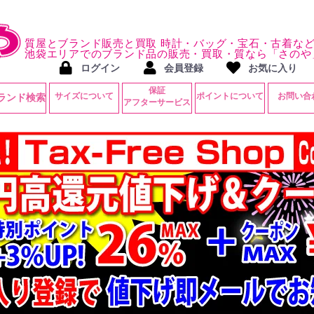
質屋とブランド販売と買取 時計・バッグ・宝石・古着な
池袋エリアでのブランド品の販売・買取・質なら「さのや
ログイン
会員登録
お気に入り
保証
サイズについて
ポイントについて
お問い合
ランド検索
アフターサービス