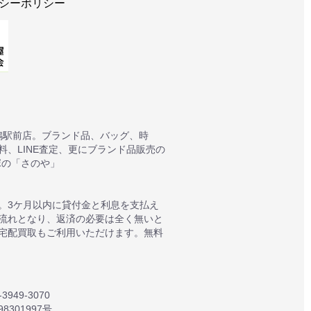
シーポリシー
鴨駅前店。ブランド品、バッグ、時
、LINE査定、更にブランド品販売の
塚の「さのや」
。3ケ月以内に貸付金と利息を支払え
質流れとなり、返済の必要は全く無いと
宅配買取もご利用いただけます。無料
949-3070
301997号