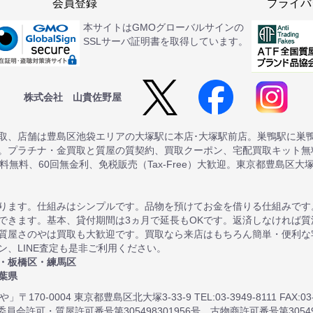
会員登録
プライバ
本サイトはGMOグローバルサインの
SSLサーバ証明書を取得しています。
株式会社 山貴佐野屋
取、店舗は豊島区池袋エリアの大塚駅に本店･大塚駅前店。巣鴨駅に巣
。プラチナ・金買取と質屋の質契約、買取クーポン、宅配買取キット無料
送料無料、60回無金利、免税販売（Tax-Free）大歓迎。東京都豊島区大
ります。仕組みはシンプルです。品物を預けてお金を借りる仕組みです
できます。基本、貸付期間は3ヵ月で延長もOKです。返済しなければ
質屋さのやは買取も大歓迎です。買取なら来店はもちろん簡単・便利な
、LINE査定も是非ご利用ください。
・板橋区・練馬区
葉県
〒170-0004 東京都豊島区北大塚3-33-9 TEL:03-3949-8111 FAX:03-3
員会許可・質屋許可番号第305498301956号 古物商許可番号第305498