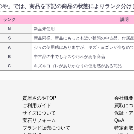
のや」では、商品を下記の商品の状態によりランク分け
ランク
説明
N
新品未使用
S
新品同様。新品にもっとも近い状態の中古品。付属
A
少々の使用感はありますが、キズ・ヨゴレが少なめ
B
中古品の中でもキズや汚れがある商品
C
キズやヨゴレがありかなりの使用感がある商品
質屋さのやTOP
会社概要
ご利用ガイド
買取につ
サイズについて
保証・ア
宝石リフォーム
Q&A
ブランド販売について
特定商取