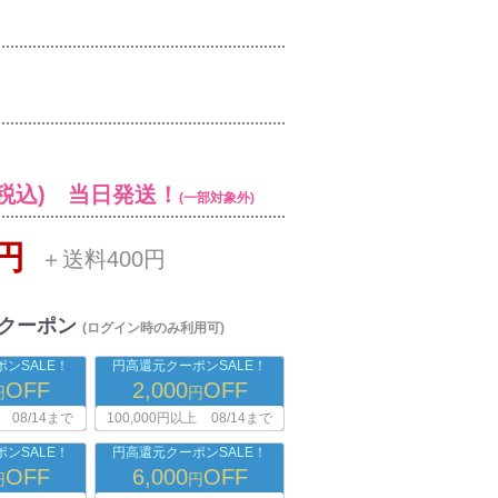
税込) 当日発送！
(一部対象外)
0円
＋送料400円
クーポン
(ログイン時のみ利用可)
ンSALE！
円高還元クーポンSALE！
OFF
2,000
OFF
円
円
08/14まで
100,000円以上
08/14まで
ンSALE！
円高還元クーポンSALE！
OFF
6,000
OFF
円
円