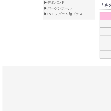
▶デポバンド
「さ
▶バーゲンホール
▶LVモノグラム館プラス