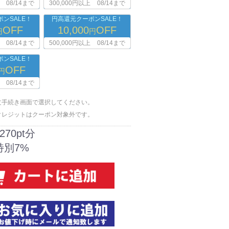
08/14まで
300,000円以上
08/14まで
ンSALE！
円高還元クーポンSALE！
OFF
10,000
OFF
円
円
08/14まで
500,000円以上
08/14まで
ンSALE！
OFF
円
08/14まで
文手続き画面で選択してください。
クレジットはクーポン対象外です。
270pt分
特別7%