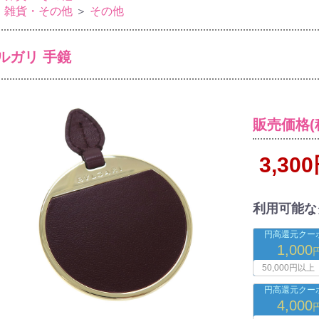
・雑貨・その他
＞
その他
ルガリ 手鏡
販売価格(
3,30
利用可能な
円高還元クーポ
1,000
50,000円以上
円高還元クーポ
4,000