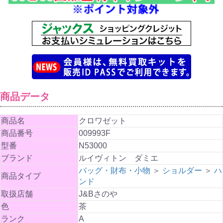
商品データ
商品名
クロワゼット
商品番号
009993F
型番
N53000
ブランド
ルイヴィトン ダミエ
バッグ・財布・小物
＞
ショルダー
＞
ハ
商品タイプ
ンド
取扱店舗
J&Bさのや
色
茶
ランク
A