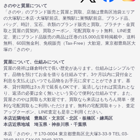
さのやと質屋について
「さのや」のブランド販売と質屋と買取、店舗は豊島区池袋エリア
の大塚駅に本店･大塚駅前店。巣鴨駅に巣鴨駅前店。ブランド品、
バッグ、時計、宝石、衣類のブランド販売と買取。プラチナ・金買
取と質屋の質契約、買取クーポン、宅配買取キット無料、LINE査
定、更にブランド品販売の商品は圧巻の15,000点常時掲載中、送料
無料、60回無金利、免税販売（Tax-Free）大歓迎。東京都豊島区大
塚の「さのや」
質屋について、仕組みについて
質屋の発祥は鎌倉時代で長い歴史があります。仕組みはシンプルで
す。品物を預けてお金を借りる仕組みです。3ケ月以内に貸付金と
利息を支払えばいつでも品物をお手元に戻すことができます。基
本、貸付期間は3ヵ月で延長もOKです。返済しなければ質流れとな
り、返済の必要は全く無いという安心で便利な仕組みです。また、
質屋さのやは買取も大歓迎です。買取なら来店はもちろん簡単・便
利な宅配買取もご利用いただけます。無料の宅配買取キット、査定
アップクーポン、LINE査定も是非ご利用ください。
本店近隣地域 豊島区・文京区・北区・板橋区・練馬区
本店近県地域 埼玉県・神奈川県・千葉県
本店「さのや」〒170-0004 東京都豊島区北大塚3-33-9 TEL:03-