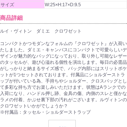
サイズ
W:25×H:17×D:9.5
商品詳細
ルイ・ヴィトン ダミエ クロワゼット
コンパクトかつモダンなフォルムの『クロワゼット』が入荷い
たしました。ダミエ・キャンバスにコンパクトで可愛らしいデ
ザインが魅力的なバッグになっており、取り外し可能なレザー
のタッセルが、遊び心溢れる個性を演出します。毎日の必需品
がしっかりと納まるサイズ感で、バッグ内部にはスリットポケ
ットが1つセットされております。付属品にショルダーストラ
ップが付いている為、手持ちやショルダー、クロスバッグとし
て多彩な持ち方でお楽しみいただけます。状態はAランクでの
入荷になり、ハンドル押し跡、金具の傷、内側のスレと僅かな
ラメの付着、かぶせ裏下部の汚れがございます。ルヴィトンの
クロワゼットいかがでしょうか？
※付属品：タッセル・ショルダーストラップ