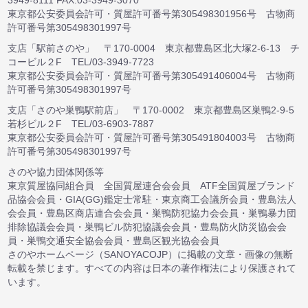
3949-8111 FAX:03-3949-3070
東京都公安委員会許可・質屋許可番号第305498301956号 古物商
許可番号第305498301997号
支店「駅前さのや」 〒170-0004 東京都豊島区北大塚2-6-13 チ
コービル２F TEL/03-3949-7723
東京都公安委員会許可・質屋許可番号第305491406004号 古物商
許可番号第305498301997号
支店「さのや巣鴨駅前店」 〒170-0002 東京都豊島区巣鴨2-9-5
若杉ビル２F TEL/03-6903-7887
東京都公安委員会許可・質屋許可番号第305491804003号 古物商
許可番号第305498301997号
さのや協力団体関係等
東京質屋協同組合員 全国質屋連合会会員 ATF全国質屋ブランド
品協会会員・GIA(GG)鑑定士常駐・東京商工会議所会員・豊島法人
会会員・豊島区商店連合会会員・巣鴨防犯協力会会員・巣鴨暴力団
排除協議会会員・巣鴨ビル防犯協議会会員・豊島防火防災協会会
員・巣鴨交通安全協会会員・豊島区観光協会会員
さのやホームページ（SANOYACOJP）に掲載の文章・画像の無断
転載を禁じます。すべての内容は日本の著作権法により保護されて
います。