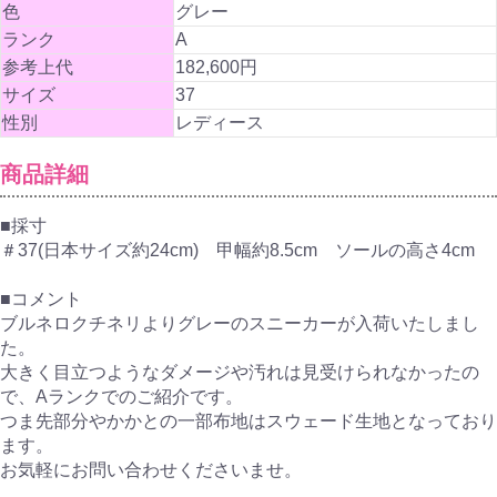
色
グレー
ランク
A
参考上代
182,600円
サイズ
37
性別
レディース
商品詳細
■採寸
＃37(日本サイズ約24cm) 甲幅約8.5cm ソールの高さ4cm
■コメント
ブルネロクチネリよりグレーのスニーカーが入荷いたしまし
た。
大きく目立つようなダメージや汚れは見受けられなかったの
で、Aランクでのご紹介です。
つま先部分やかかとの一部布地はスウェード生地となっており
ます。
お気軽にお問い合わせくださいませ。