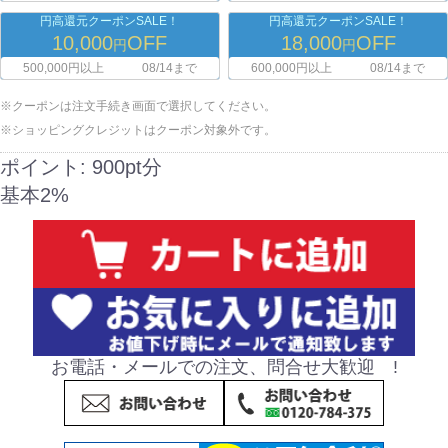
円高還元クーポンSALE！
円高還元クーポンSALE！
10,000
OFF
18,000
OFF
円
円
500,000円以上
08/14まで
600,000円以上
08/14まで
※クーポンは注文手続き画面で選択してください。
※ショッピングクレジットはクーポン対象外です。
ポイント:
900pt分
基本2%
お電話・メールでの注文、問合せ大歓迎 !