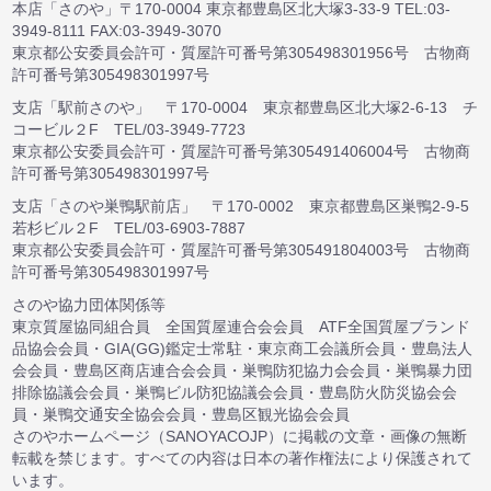
本店「さのや」〒170-0004 東京都豊島区北大塚3-33-9 TEL:03-
3949-8111 FAX:03-3949-3070
東京都公安委員会許可・質屋許可番号第305498301956号 古物商
許可番号第305498301997号
支店「駅前さのや」 〒170-0004 東京都豊島区北大塚2-6-13 チ
コービル２F TEL/03-3949-7723
東京都公安委員会許可・質屋許可番号第305491406004号 古物商
許可番号第305498301997号
支店「さのや巣鴨駅前店」 〒170-0002 東京都豊島区巣鴨2-9-5
若杉ビル２F TEL/03-6903-7887
東京都公安委員会許可・質屋許可番号第305491804003号 古物商
許可番号第305498301997号
さのや協力団体関係等
東京質屋協同組合員 全国質屋連合会会員 ATF全国質屋ブランド
品協会会員・GIA(GG)鑑定士常駐・東京商工会議所会員・豊島法人
会会員・豊島区商店連合会会員・巣鴨防犯協力会会員・巣鴨暴力団
排除協議会会員・巣鴨ビル防犯協議会会員・豊島防火防災協会会
員・巣鴨交通安全協会会員・豊島区観光協会会員
さのやホームページ（SANOYACOJP）に掲載の文章・画像の無断
転載を禁じます。すべての内容は日本の著作権法により保護されて
います。