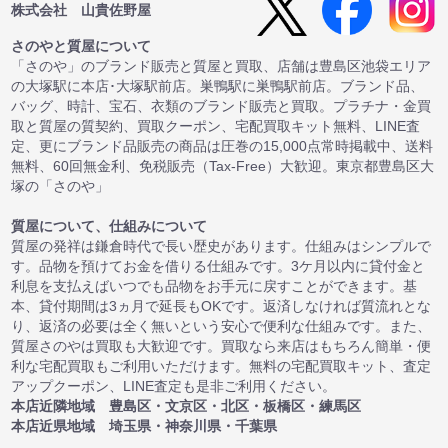
株式会社 山貴佐野屋
さのやと質屋について
「さのや」のブランド販売と質屋と買取、店舗は豊島区池袋エリア
の大塚駅に本店･大塚駅前店。巣鴨駅に巣鴨駅前店。ブランド品、
バッグ、時計、宝石、衣類のブランド販売と買取。プラチナ・金買
取と質屋の質契約、買取クーポン、宅配買取キット無料、LINE査
定、更にブランド品販売の商品は圧巻の15,000点常時掲載中、送料
無料、60回無金利、免税販売（Tax-Free）大歓迎。東京都豊島区大
塚の「さのや」
質屋について、仕組みについて
質屋の発祥は鎌倉時代で長い歴史があります。仕組みはシンプルで
す。品物を預けてお金を借りる仕組みです。3ケ月以内に貸付金と
利息を支払えばいつでも品物をお手元に戻すことができます。基
本、貸付期間は3ヵ月で延長もOKです。返済しなければ質流れとな
り、返済の必要は全く無いという安心で便利な仕組みです。また、
質屋さのやは買取も大歓迎です。買取なら来店はもちろん簡単・便
利な宅配買取もご利用いただけます。無料の宅配買取キット、査定
アップクーポン、LINE査定も是非ご利用ください。
本店近隣地域 豊島区・文京区・北区・板橋区・練馬区
本店近県地域 埼玉県・神奈川県・千葉県