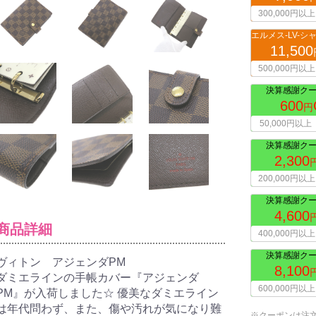
300,000円以上
11,500
500,000円以上
決算感謝クー
600
円
50,000円以上
決算感謝クー
2,300
200,000円以上
決算感謝クー
4,600
商品詳細
400,000円以上
決算感謝クー
ヴィトン アジェンダPM
8,100
ダミエラインの手帳カバー『アジェンダ
600,000円以上
PM』が入荷しました☆ 優美なダミエライン
は年代問わず、また、傷や汚れが気になり難
※クーポンは注