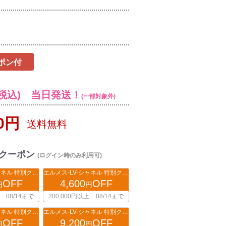
ポン付
税込) 当日発送！
(一部対象外)
00円
送料無料
クーポン
(ログイン時のみ利用可)
エルメス-LV-シャネル 特別クーポン
エルメス-LV-シャネル 特別クーポン
OFF
4,600
OFF
円
円
08/14まで
200,000円以上
08/14まで
エルメス-LV-シャネル 特別クーポン
エルメス-LV-シャネル 特別クーポン
OFF
9,200
OFF
円
円