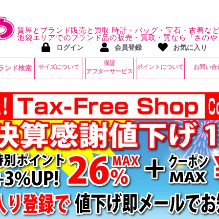
質屋とブランド販売と買取 時計・バッグ・宝石・古着な
池袋エリアでのブランド品の販売・買取・質なら「さのや
ログイン
会員登録
お気に入り
保証
サイズについて
ポイントについて
お問い合
ランド検索
アフターサービス