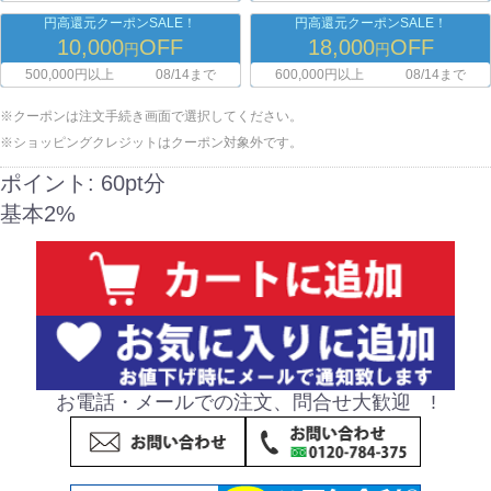
円高還元クーポンSALE！
円高還元クーポンSALE！
10,000
OFF
18,000
OFF
円
円
500,000円以上
08/14まで
600,000円以上
08/14まで
※クーポンは注文手続き画面で選択してください。
※ショッピングクレジットはクーポン対象外です。
ポイント:
60pt分
基本2%
お電話・メールでの注文、問合せ大歓迎 !