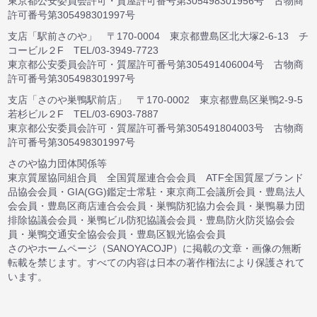
東京都公安委員会許可・質屋許可番号第305498301956号 古物商
許可番号第305498301997号
支店「駅前さのや」 〒170-0004 東京都豊島区北大塚2-6-13 チ
コービル２F TEL/03-3949-7723
東京都公安委員会許可・質屋許可番号第305491406004号 古物商
許可番号第305498301997号
支店「さのや巣鴨駅前店」 〒170-0002 東京都豊島区巣鴨2-9-5
若杉ビル２F TEL/03-6903-7887
東京都公安委員会許可・質屋許可番号第305491804003号 古物商
許可番号第305498301997号
さのや協力団体関係等
東京質屋協同組合員 全国質屋連合会会員 ATF全国質屋ブランド
品協会会員・GIA(GG)鑑定士常駐・東京商工会議所会員・豊島法人
会会員・豊島区商店連合会会員・巣鴨防犯協力会会員・巣鴨暴力団
排除協議会会員・巣鴨ビル防犯協議会会員・豊島防火防災協会会
員・巣鴨交通安全協会会員・豊島区観光協会会員
さのやホームページ（SANOYACOJP）に掲載の文章・画像の無断
転載を禁じます。すべての内容は日本の著作権法により保護されて
います。