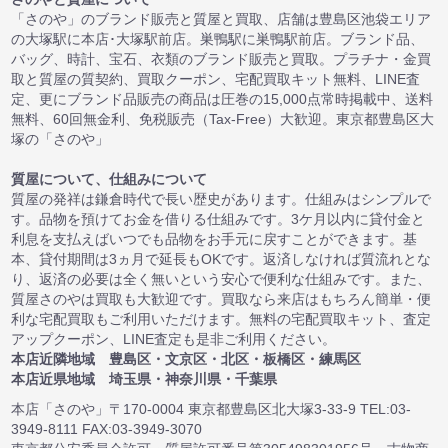
「さのや」のブランド販売と質屋と買取、店舗は豊島区池袋エリア
の大塚駅に本店･大塚駅前店。巣鴨駅に巣鴨駅前店。ブランド品、
バッグ、時計、宝石、衣類のブランド販売と買取。プラチナ・金買
取と質屋の質契約、買取クーポン、宅配買取キット無料、LINE査
定、更にブランド品販売の商品は圧巻の15,000点常時掲載中、送料
無料、60回無金利、免税販売（Tax-Free）大歓迎。東京都豊島区大
塚の「さのや」
質屋について、仕組みについて
質屋の発祥は鎌倉時代で長い歴史があります。仕組みはシンプルで
す。品物を預けてお金を借りる仕組みです。3ケ月以内に貸付金と
利息を支払えばいつでも品物をお手元に戻すことができます。基
本、貸付期間は3ヵ月で延長もOKです。返済しなければ質流れとな
り、返済の必要は全く無いという安心で便利な仕組みです。また、
質屋さのやは買取も大歓迎です。買取なら来店はもちろん簡単・便
利な宅配買取もご利用いただけます。無料の宅配買取キット、査定
アップクーポン、LINE査定も是非ご利用ください。
本店近隣地域 豊島区・文京区・北区・板橋区・練馬区
本店近県地域 埼玉県・神奈川県・千葉県
本店「さのや」〒170-0004 東京都豊島区北大塚3-33-9 TEL:03-
3949-8111 FAX:03-3949-3070