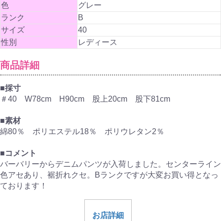
色
グレー
ランク
B
サイズ
40
性別
レディース
商品詳細
■採寸
＃40 W78cm H90cm 股上20cm 股下81cm
■素材
綿80％ ポリエステル18％ ポリウレタン2％
■コメント
バーバリーからデニムパンツが入荷しました。センターライン
色アセあり、裾折れクセ。Bランクですが大変お買い得となっ
ております！
お店詳細