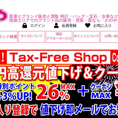
質屋とブランド販売と買取 時計・バッグ・宝石・古着な
池袋エリアでのブランド品の販売・買取・質なら「さのや
ログイン
会員登録
お気に入り
保証
サイズについて
ポイントについて
お問い合
ランド検索
アフターサービス