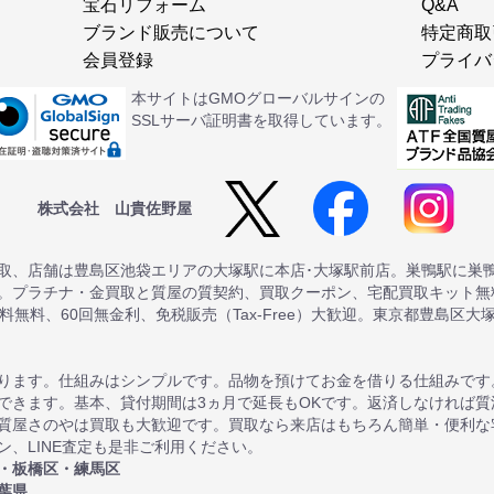
宝石リフォーム
Q&A
ブランド販売について
特定商取
会員登録
プライバ
本サイトはGMOグローバルサインの
SSLサーバ証明書を取得しています。
株式会社 山貴佐野屋
取、店舗は豊島区池袋エリアの大塚駅に本店･大塚駅前店。巣鴨駅に巣
。プラチナ・金買取と質屋の質契約、買取クーポン、宅配買取キット無料
送料無料、60回無金利、免税販売（Tax-Free）大歓迎。東京都豊島区大
ります。仕組みはシンプルです。品物を預けてお金を借りる仕組みです
できます。基本、貸付期間は3ヵ月で延長もOKです。返済しなければ
質屋さのやは買取も大歓迎です。買取なら来店はもちろん簡単・便利な
、LINE査定も是非ご利用ください。
・板橋区・練馬区
葉県