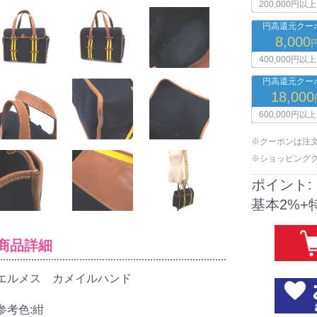
200,000円以上
円高還元クーポ
8,000
400,000円以上
円高還元クーポ
18,000
600,000円以上
※クーポンは注
※ショッピング
ポイント:
基本2%+
商品詳細
エルメス カメイルハンド
参考色:紺