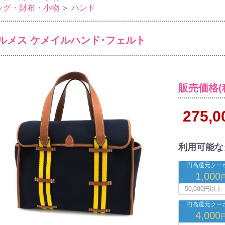
ッグ・財布・小物
＞
ハンド
ルメス ケメイルハンド･フェルト
販売価格(
275,
利用可能な
円高還元クーポ
1,000
50,000円以上
円高還元クーポ
4,000