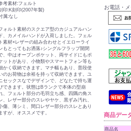
参考素材:フェルト
お電話・メ
刻印:K刻印(2007年製)
付属:なし
フォルト素材のスクエア型のカジュアルハン
ド、カメイルハンドが入荷しました。フェル
ト素材×レザーの組み合わせとイエローライ
ンもとってもお洒落♪シングルフラップ開閉
で、中はオープンポケット、両サイドにもポ
ケットがあり、小物類やスマートフォン等も
細かく収納できます。マチ幅もあり、普段使
いのお荷物は余裕を持って収納できます。ユ
ニセックスなでデザインで、どなたで持ち運
びできます。状態はBランクで本体の型崩
れ、フェルト部分の毛羽立ち感、四隅の角ス
レ、レザー部分のスレやヤケ、黒ずみ汚れ、
小傷、薄シミ、間口レザー部分のスレとあり
ますが、オススメです。
商品デー
商品名