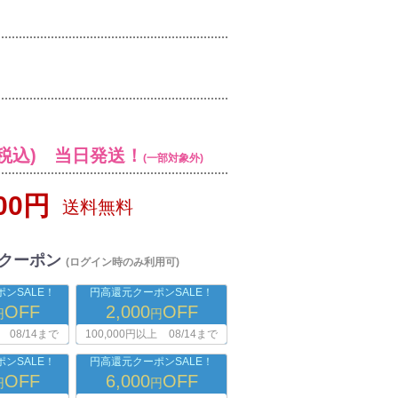
税込) 当日発送！
(一部対象外)
000円
送料無料
クーポン
(ログイン時のみ利用可)
ンSALE！
円高還元クーポンSALE！
OFF
2,000
OFF
円
円
08/14まで
100,000円以上
08/14まで
ンSALE！
円高還元クーポンSALE！
OFF
6,000
OFF
円
円