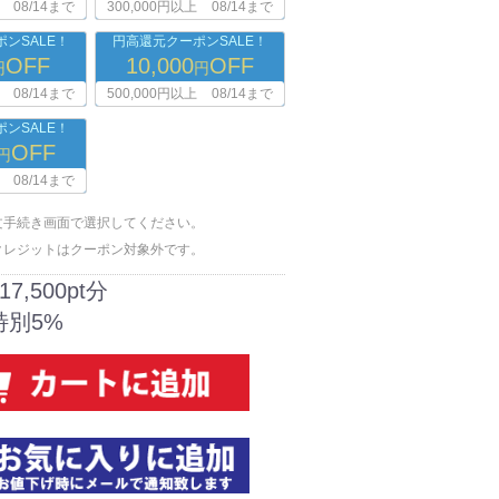
08/14まで
300,000円以上
08/14まで
ンSALE！
円高還元クーポンSALE！
OFF
10,000
OFF
円
円
08/14まで
500,000円以上
08/14まで
ンSALE！
OFF
円
08/14まで
文手続き画面で選択してください。
クレジットはクーポン対象外です。
17,500pt分
特別5%