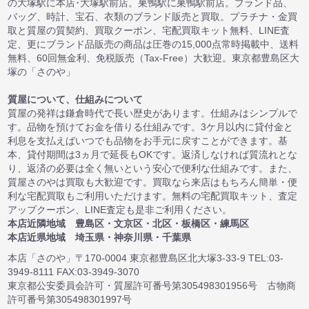
の大塚駅に本店･大塚駅前店。巣鴨駅に巣鴨駅前店。ブランド品、
バッグ、時計、宝石、衣類のブランド販売と買取。プラチナ・金買
取と質屋の質契約、買取クーポン、宅配買取キット無料、LINE査
定、更にブランド品販売の商品は圧巻の15,000点常時掲載中、送料
無料、60回無金利、免税販売（Tax-Free）大歓迎。東京都豊島区大
塚の「さのや」
質屋について、仕組みについて
質屋の発祥は鎌倉時代で長い歴史があります。仕組みはシンプルで
す。品物を預けてお金を借りる仕組みです。3ケ月以内に貸付金と
利息を支払えばいつでも品物をお手元に戻すことができます。基
本、貸付期間は3ヵ月で延長もOKです。返済しなければ質流れとな
り、返済の必要は全く無いという安心で便利な仕組みです。また、
質屋さのやは買取も大歓迎です。買取なら来店はもちろん簡単・便
利な宅配買取もご利用いただけます。無料の宅配買取キット、査定
アップクーポン、LINE査定も是非ご利用ください。
本店近隣地域 豊島区・文京区・北区・板橋区・練馬区
本店近県地域 埼玉県・神奈川県・千葉県
本店「さのや」〒170-0004 東京都豊島区北大塚3-33-9 TEL:03-
3949-8111 FAX:03-3949-3070
東京都公安委員会許可・質屋許可番号第305498301956号 古物商
許可番号第305498301997号