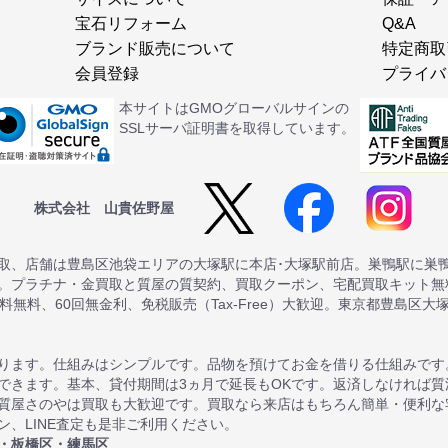
宝石リフォーム
Q&A
ブランド販売について
特定商取
会員登録
プライバ
本サイトはGMOグローバルサインの
SSLサーバ証明書を取得しています。
株式会社 山貴佐野屋
取、店舗は豊島区池袋エリアの大塚駅に本店･大塚駅前店。巣鴨駅に巣
。プラチナ・金買取と質屋の質契約、買取クーポン、宅配買取キット無料
送料無料、60回無金利、免税販売（Tax-Free）大歓迎。東京都豊島区大
ります。仕組みはシンプルです。品物を預けてお金を借りる仕組みです
できます。基本、貸付期間は3ヵ月で延長もOKです。返済しなければ
質屋さのやは買取も大歓迎です。買取なら来店はもちろん簡単・便利な
、LINE査定も是非ご利用ください。
・板橋区・練馬区