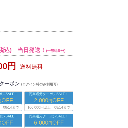
税込) 当日発送！
(一部対象外)
000円
送料無料
クーポン
(ログイン時のみ利用可)
ンSALE！
円高還元クーポンSALE！
OFF
2,000
OFF
円
円
08/14まで
100,000円以上
08/14まで
ンSALE！
円高還元クーポンSALE！
OFF
6,000
OFF
円
円