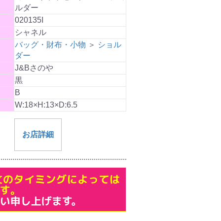
ルダー
020135I
シャネル
バッグ・財布・小物
＞
ショル
ダー
J&Bさのや
黒
B
W:18×H:13×D:6.5
お店詳細