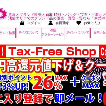
質屋とブランド販売と買取 時計・バッグ・宝石・古着な
池袋エリアでのブランド品の販売・買取・質なら「さのや
ログイン
会員登録
お気に入り
保証
サイズについて
ポイントについて
お問い合
ランド検索
アフターサービス