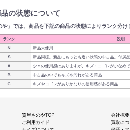
商品の状態について
のや」では、商品を下記の商品の状態によりランク分け
ランク
説明
N
新品未使用
S
新品同様。新品にもっとも近い状態の中古品。付属
A
少々の使用感はありますが、キズ・ヨゴレが少なめ
B
中古品の中でもキズや汚れがある商品
C
キズやヨゴレがありかなりの使用感がある商品
質屋さのやTOP
会社概要
ご利用ガイド
買取につ
サイズについて
保証・ア