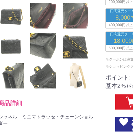
200,000円以上
円高還元クーポ
8,000
400,000円以上
円高還元クーポ
18,000
600,000円以上
※クーポンは注
※ショッピング
ポイント:
基本2%+
商品詳細
シャネル ミニマトラッセ・チェーンショル
ダー