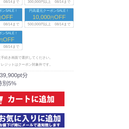
08/14まで
300,000円以上
08/14まで
ンSALE！
円高還元クーポンSALE！
OFF
10,000
OFF
円
円
08/14まで
500,000円以上
08/14まで
ンSALE！
OFF
円
08/14まで
文手続き画面で選択してください。
クレジットはクーポン対象外です。
39,900pt分
特別5%