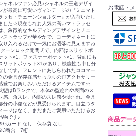
シャネルファン必見♪シャネルの王道デザイ
お電話・メ
ンが最高に可愛いヴィンテージの『ミニマト
ラッセ・チェーンショルダー』が入荷いたし
ました☆現在もなお人気の高いマトラッセ
は、象徴的なキルディングデザインとチェー
ンストラップが華やかで、コーディネートに
取り入れるだけで一気にお洒落に見えますね
♪ターンロック開閉式で、内部はスリットポ
ケット×1、ファスナーポケット×1、背面にも
スリットポケット×1があり、機能性も申し分
なしです。フロントにあしらわれたココマー
クの金具が存在感たっぷりの◎アクセサリー
感覚でお楽しみいただけるアイテムです☆
状態はBランクで、本体の型崩れや表面のス
レ感、角スレ、内部のスレ感や薄汚れ、金具
部分の小傷などが見受けられます。目立つダ
メージはなく、まだまだご愛用いただけるお
品物です♪
商品デー
※Gカード:なし 保存袋:なし
※3番台 7桁