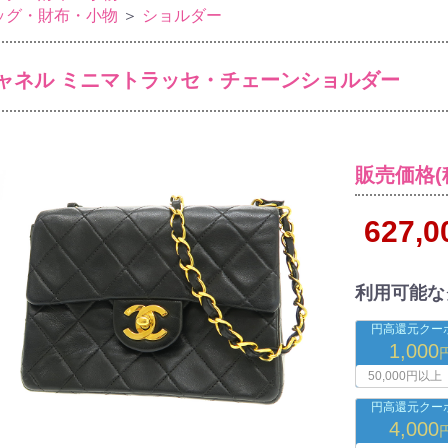
ッグ・財布・小物
＞
ショルダー
ャネル ミニマトラッセ・チェーンショルダー
販売価格(
627,
利用可能な
円高還元クーポ
1,000
50,000円以上
円高還元クーポ
4,000