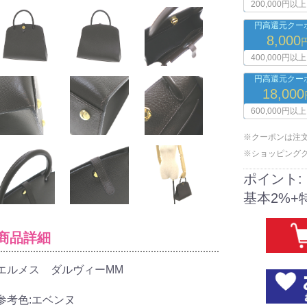
200,000円以上
円高還元クーポ
8,000
400,000円以上
円高還元クーポ
18,000
600,000円以上
※クーポンは注
※ショッピング
ポイント:
基本2%+
商品詳細
エルメス ダルヴィーMM
参考色:エベンヌ