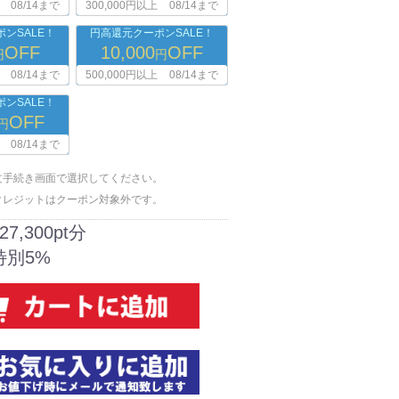
08/14まで
300,000円以上
08/14まで
ンSALE！
円高還元クーポンSALE！
OFF
10,000
OFF
円
円
08/14まで
500,000円以上
08/14まで
ンSALE！
OFF
円
08/14まで
文手続き画面で選択してください。
クレジットはクーポン対象外です。
27,300pt分
特別5%