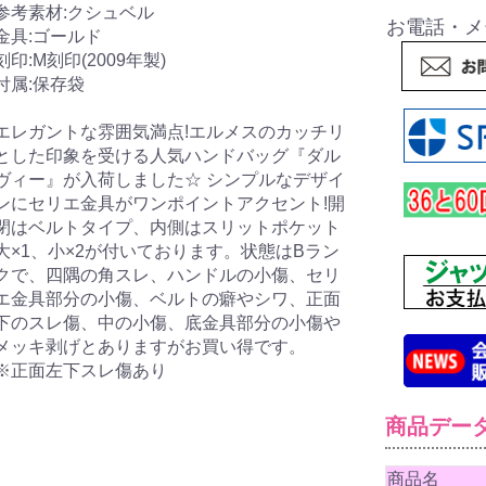
参考素材:クシュベル
お電話・メ
金具:ゴールド
刻印:M刻印(2009年製)
付属:保存袋
エレガントな雰囲気満点!エルメスのカッチリ
とした印象を受ける人気ハンドバッグ『ダル
ヴィー』が入荷しました☆ シンプルなデザイ
ンにセリエ金具がワンポイントアクセント!開
閉はベルトタイプ、内側はスリットポケット
大×1、小×2が付いております。状態はBラン
クで、四隅の角スレ、ハンドルの小傷、セリ
エ金具部分の小傷、ベルトの癖やシワ、正面
下のスレ傷、中の小傷、底金具部分の小傷や
メッキ剥げとありますがお買い得です。
※正面左下スレ傷あり
商品デー
商品名