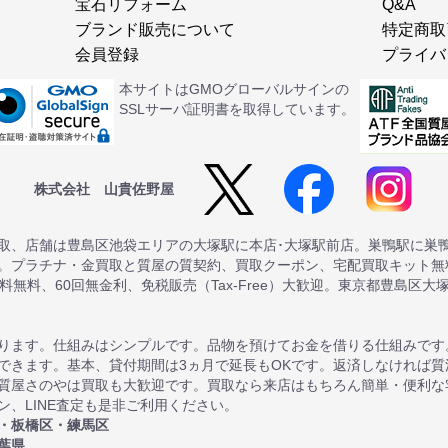
宝石リフォーム
Q&A
ブランド販売について
特定商取
会員登録
プライバ
本サイトはGMOグローバルサインの
SSLサーバ証明書を取得しています。
株式会社 山貴佐野屋
取、店舗は豊島区池袋エリアの大塚駅に本店･大塚駅前店。巣鴨駅に巣
。プラチナ・金買取と質屋の質契約、買取クーポン、宅配買取キット無料
送料無料、60回無金利、免税販売（Tax-Free）大歓迎。東京都豊島区大
ります。仕組みはシンプルです。品物を預けてお金を借りる仕組みです
できます。基本、貸付期間は3ヵ月で延長もOKです。返済しなければ
質屋さのやは買取も大歓迎です。買取なら来店はもちろん簡単・便利な
、LINE査定も是非ご利用ください。
・板橋区・練馬区
葉県