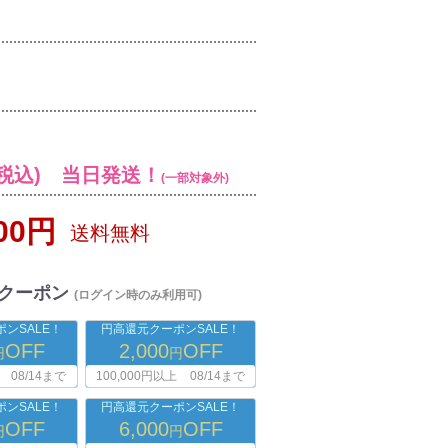
税込) 当日発送！
(一部対象外)
000円
送料無料
クーポン
(ログイン時のみ利用可)
ンSALE！
円高還元クーポンSALE！
OFF
2,000
OFF
円
円
08/14まで
100,000円以上
08/14まで
ンSALE！
円高還元クーポンSALE！
OFF
6,000
OFF
円
円