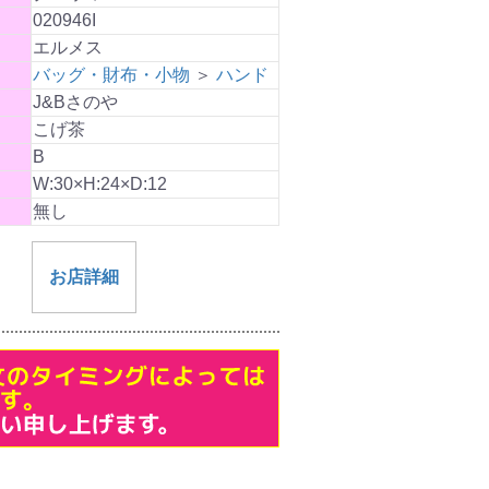
020946I
エルメス
バッグ・財布・小物
＞
ハンド
J&Bさのや
こげ茶
B
W:30×H:24×D:12
無し
お店詳細