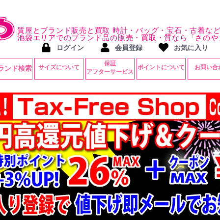
質屋とブランド販売と買取 時計・バッグ・宝石・古着な
池袋エリアでのブランド品の販売・買取・質なら「さのや
ログイン
会員登録
お気に入り
保証
サイズについて
ポイントについて
お問い合
ランド検索
アフターサービス