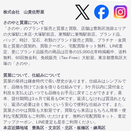
株式会社 山貴佐野屋
さのやと質屋について
「さのや」のブランド販売と質屋と買取、店舗は豊島区池袋エリア
の大塚駅に本店･大塚駅前店。巣鴨駅に巣鴨駅前店。ブランド品、
バッグ、時計、宝石、衣類のブランド販売と買取。プラチナ・金買
取と質屋の質契約、買取クーポン、宅配買取キット無料、LINE査
定、更にブランド品販売の商品は圧巻の15,000点常時掲載中、送料
無料、60回無金利、免税販売（Tax-Free）大歓迎。東京都豊島区大
塚の「さのや」
質屋について、仕組みについて
質屋の発祥は鎌倉時代で長い歴史があります。仕組みはシンプルで
す。品物を預けてお金を借りる仕組みです。3ケ月以内に貸付金と
利息を支払えばいつでも品物をお手元に戻すことができます。基
本、貸付期間は3ヵ月で延長もOKです。返済しなければ質流れとな
り、返済の必要は全く無いという安心で便利な仕組みです。また、
質屋さのやは買取も大歓迎です。買取なら来店はもちろん簡単・便
利な宅配買取もご利用いただけます。無料の宅配買取キット、査定
アップクーポン、LINE査定も是非ご利用ください。
本店近隣地域 豊島区・文京区・北区・板橋区・練馬区