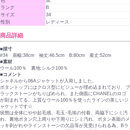
色
黒
ランク
B
サイズ
34
性別
レディース
商品詳細
■採寸
#34 肩幅:38cm 袖丈:46.5cm B:80cm 着丈:52cm
■素材
ウール100％ 裏地:シルク100％
■コメント
シャネルから06Aジャケットが入荷しました。
ボタントップにはクロス型にビジューが埋め込まれており、ブ
ラックストーンがちりばめられ、また側面にCHANELのロゴ
が刻まれてる、上質なウール100％を使ったラインの美しいジ
ャケットです☆
状態は全体にやや起毛感、毛玉･毛埃の付着、両脇下にシミ汚
れ、裏地ボタン穴上周りや下周りにシミ汚れ、ボタン表面のメ
ッキ剥がれやラインストーンの欠品等が見受けられる為、Bラ