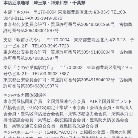
本店近県地域 埼玉県・神奈川県・千葉県
本店「さのや」〒170-0004 東京都豊島区北大塚3-33-9 TEL:03-
3949-8111 FAX:03-3949-3070
東京都公安委員会許可・質屋許可番号第305498301956号 古物商
許可番号第305498301997号
支店「駅前さのや」 〒170-0004 東京都豊島区北大塚2-6-13 チ
コービル２F TEL/03-3949-7723
東京都公安委員会許可・質屋許可番号第305491406004号 古物商
許可番号第305498301997号
支店「さのや巣鴨駅前店」 〒170-0002 東京都豊島区巣鴨2-9-5
若杉ビル２F TEL/03-6903-7887
東京都公安委員会許可・質屋許可番号第305491804003号 古物商
許可番号第305498301997号
さのや協力団体関係等
東京質屋協同組合員 全国質屋連合会会員 ATF全国質屋ブランド
品協会会員・GIA(GG)鑑定士常駐・東京商工会議所会員・豊島法人
会会員・豊島区商店連合会会員・巣鴨防犯協力会会員・巣鴨暴力団
排除協議会会員・巣鴨ビル防犯協議会会員・豊島防火防災協会会
員・巣鴨交通安全協会会員・豊島区観光協会会員
さのやホームページ（SANOYACOJP）に掲載の文章・画像の無断