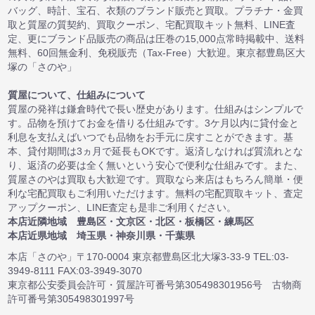
バッグ、時計、宝石、衣類のブランド販売と買取。プラチナ・金買
取と質屋の質契約、買取クーポン、宅配買取キット無料、LINE査
定、更にブランド品販売の商品は圧巻の15,000点常時掲載中、送料
無料、60回無金利、免税販売（Tax-Free）大歓迎。東京都豊島区大
塚の「さのや」
質屋について、仕組みについて
質屋の発祥は鎌倉時代で長い歴史があります。仕組みはシンプルで
す。品物を預けてお金を借りる仕組みです。3ケ月以内に貸付金と
利息を支払えばいつでも品物をお手元に戻すことができます。基
本、貸付期間は3ヵ月で延長もOKです。返済しなければ質流れとな
り、返済の必要は全く無いという安心で便利な仕組みです。また、
質屋さのやは買取も大歓迎です。買取なら来店はもちろん簡単・便
利な宅配買取もご利用いただけます。無料の宅配買取キット、査定
アップクーポン、LINE査定も是非ご利用ください。
本店近隣地域 豊島区・文京区・北区・板橋区・練馬区
本店近県地域 埼玉県・神奈川県・千葉県
本店「さのや」〒170-0004 東京都豊島区北大塚3-33-9 TEL:03-
3949-8111 FAX:03-3949-3070
東京都公安委員会許可・質屋許可番号第305498301956号 古物商
許可番号第305498301997号