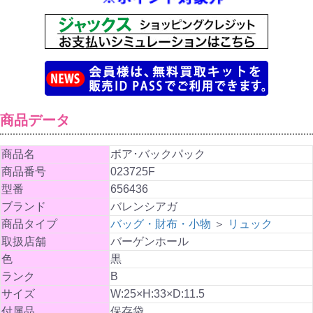
商品データ
商品名
ボア･バックパック
商品番号
023725F
型番
656436
ブランド
バレンシアガ
商品タイプ
バッグ・財布・小物
＞
リュック
取扱店舗
バーゲンホール
色
黒
ランク
B
サイズ
W:25×H:33×D:11.5
付属品
保存袋