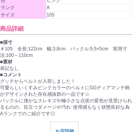
色
ピンク
ランク
A
サイズ
105
商品詳細
■採寸
＃105 全長:122cm 幅:3.8cm バックル:5.5×5cm 実用寸
法:100～110cm
■素材
表記なし
■コメント
グッチからベルトが入荷しました！
可愛らしいくすみピンクカラーのベルトにGGディアマンテ柄
がデザインされた存在感抜群の一品です☆
バックルに僅かなスレキズや極小さな点状の変色が見受けられ
るものの、目立つダメージや汚れ･使用感もなく状態良好な為
Aランクでのご紹介です◎
お店詳細