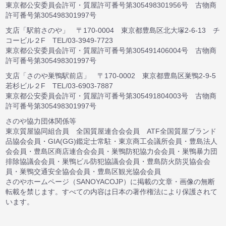
東京都公安委員会許可・質屋許可番号第305498301956号 古物商
許可番号第305498301997号
支店「駅前さのや」 〒170-0004 東京都豊島区北大塚2-6-13 チ
コービル２F TEL/03-3949-7723
東京都公安委員会許可・質屋許可番号第305491406004号 古物商
許可番号第305498301997号
支店「さのや巣鴨駅前店」 〒170-0002 東京都豊島区巣鴨2-9-5
若杉ビル２F TEL/03-6903-7887
東京都公安委員会許可・質屋許可番号第305491804003号 古物商
許可番号第305498301997号
さのや協力団体関係等
東京質屋協同組合員 全国質屋連合会会員 ATF全国質屋ブランド
品協会会員・GIA(GG)鑑定士常駐・東京商工会議所会員・豊島法人
会会員・豊島区商店連合会会員・巣鴨防犯協力会会員・巣鴨暴力団
排除協議会会員・巣鴨ビル防犯協議会会員・豊島防火防災協会会
員・巣鴨交通安全協会会員・豊島区観光協会会員
さのやホームページ（SANOYACOJP）に掲載の文章・画像の無断
転載を禁じます。すべての内容は日本の著作権法により保護されて
います。