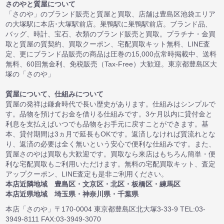
さのやと質屋について
「さのや」のブランド販売と質屋と買取、店舗は豊島区池袋エリア
の大塚駅に本店･大塚駅前店。巣鴨駅に巣鴨駅前店。ブランド品、
バッグ、時計、宝石、衣類のブランド販売と買取。プラチナ・金買
取と質屋の質契約、買取クーポン、宅配買取キット無料、LINE査
定、更にブランド品販売の商品は圧巻の15,000点常時掲載中、送料
無料、60回無金利、免税販売（Tax-Free）大歓迎。東京都豊島区大
塚の「さのや」
質屋について、仕組みについて
質屋の発祥は鎌倉時代で長い歴史があります。仕組みはシンプルで
す。品物を預けてお金を借りる仕組みです。3ケ月以内に貸付金と
利息を支払えばいつでも品物をお手元に戻すことができます。基
本、貸付期間は3ヵ月で延長もOKです。返済しなければ質流れとな
り、返済の必要は全く無いという安心で便利な仕組みです。また、
質屋さのやは買取も大歓迎です。買取なら来店はもちろん簡単・便
利な宅配買取もご利用いただけます。無料の宅配買取キット、査定
アップクーポン、LINE査定も是非ご利用ください。
本店近隣地域 豊島区・文京区・北区・板橋区・練馬区
本店近県地域 埼玉県・神奈川県・千葉県
本店「さのや」〒170-0004 東京都豊島区北大塚3-33-9 TEL:03-
3949-8111 FAX:03-3949-3070