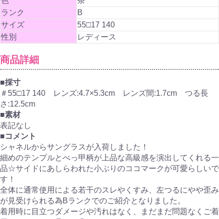
色
茶
ランク
B
サイズ
55□17 140
性別
レディース
商品詳細
■採寸
＃55□17 140 レンズ:4.7×5.3cm レンズ間:1.7cm つる長
さ:12.5cm
■素材
表記なし
■コメント
シャネルからサングラスが入荷しました！
細めのテンプルとべっ甲柄が上品な高級感を演出してくれる一
品☆サイドにあしらわれた小ぶりのココマークが可愛らしいで
す！
全体に通常使用による若干のスレやくすみ、左つるにやや歪み
が見受けられる為Bランクでのご紹介となりました。
着用時に目立つダメージや汚れはなく、まだまだ問題なくご着