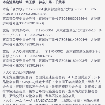
本店近県地域 埼玉県・神奈川県・千葉県
本店「さのや」〒170-0004 東京都豊島区北大塚3-33-9 TEL:03-
3949-8111 FAX:03-3949-3070
東京都公安委員会許可・質屋許可番号第305498301956号 古物商
許可番号第305498301997号
支店「駅前さのや」 〒170-0004 東京都豊島区北大塚2-6-13 チ
コービル２F TEL/03-3949-7723
東京都公安委員会許可・質屋許可番号第305491406004号 古物商
許可番号第305498301997号
支店「さのや巣鴨駅前店」 〒170-0002 東京都豊島区巣鴨2-9-5
若杉ビル２F TEL/03-6903-7887
東京都公安委員会許可・質屋許可番号第305491804003号 古物商
許可番号第305498301997号
さのや協力団体関係等
東京質屋協同組合員 全国質屋連合会会員 ATF全国質屋ブランド
品協会会員・GIA(GG)鑑定士常駐・東京商工会議所会員・豊島法人
会会員・豊島区商店連合会会員・巣鴨防犯協力会会員・巣鴨暴力団
排除協議会会員・巣鴨ビル防犯協議会会員・豊島防火防災協会会
員・巣鴨交通安全協会会員・豊島区観光協会会員
さのやホームページ（SANOYACOJP）に掲載の文章・画像の無断