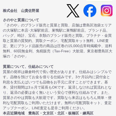
株式会社 山貴佐野屋
さのやと質屋について
「さのや」のブランド販売と質屋と買取、店舗は豊島区池袋エリア
の大塚駅に本店･大塚駅前店。巣鴨駅に巣鴨駅前店。ブランド品、
バッグ、時計、宝石、衣類のブランド販売と買取。プラチナ・金買
取と質屋の質契約、買取クーポン、宅配買取キット無料、LINE査
定、更にブランド品販売の商品は圧巻の15,000点常時掲載中、送料
無料、60回無金利、免税販売（Tax-Free）大歓迎。東京都豊島区大
塚の「さのや」
質屋について、仕組みについて
質屋の発祥は鎌倉時代で長い歴史があります。仕組みはシンプルで
す。品物を預けてお金を借りる仕組みです。3ケ月以内に貸付金と
利息を支払えばいつでも品物をお手元に戻すことができます。基
本、貸付期間は3ヵ月で延長もOKです。返済しなければ質流れとな
り、返済の必要は全く無いという安心で便利な仕組みです。また、
質屋さのやは買取も大歓迎です。買取なら来店はもちろん簡単・便
利な宅配買取もご利用いただけます。無料の宅配買取キット、査定
アップクーポン、LINE査定も是非ご利用ください。
本店近隣地域 豊島区・文京区・北区・板橋区・練馬区