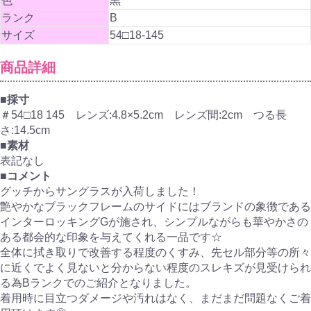
色
黒
ランク
B
サイズ
54□18-145
商品詳細
■採寸
＃54□18 145 レンズ:4.8×5.2cm レンズ間:2cm つる長
さ:14.5cm
■素材
表記なし
■コメント
グッチからサングラスが入荷しました！
艶やかなブラックフレームのサイドにはブランドの象徴である
インターロッキングGが施され、シンプルながらも華やかさの
ある都会的な印象を与えてくれる一品です☆
全体に拭き取りで改善する程度のくすみ、先セル部分等の所々
に近くでよく見ないと分からない程度のスレキズが見受けられ
る為Bランクでのご紹介となりました。
着用時に目立つダメージや汚れはなく、まだまだ問題なくご着