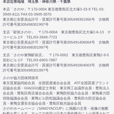
本店近県地域 埼玉県・神奈川県・千葉県
本店「さのや」〒170-0004 東京都豊島区北大塚3-33-9 TEL:03-
3949-8111 FAX:03-3949-3070
東京都公安委員会許可・質屋許可番号第305498301956号 古物商
許可番号第305498301997号
支店「駅前さのや」 〒170-0004 東京都豊島区北大塚2-6-13 チ
コービル２F TEL/03-3949-7723
東京都公安委員会許可・質屋許可番号第305491406004号 古物商
許可番号第305498301997号
支店「さのや巣鴨駅前店」 〒170-0002 東京都豊島区巣鴨2-9-5
若杉ビル２F TEL/03-6903-7887
東京都公安委員会許可・質屋許可番号第305491804003号 古物商
許可番号第305498301997号
さのや協力団体関係等
東京質屋協同組合員 全国質屋連合会会員 ATF全国質屋ブランド
品協会会員・GIA(GG)鑑定士常駐・東京商工会議所会員・豊島法人
会会員・豊島区商店連合会会員・巣鴨防犯協力会会員・巣鴨暴力団
排除協議会会員・巣鴨ビル防犯協議会会員・豊島防火防災協会会
員・巣鴨交通安全協会会員・豊島区観光協会会員
さのやホームページ（SANOYACOJP）に掲載の文章・画像の無断
転載を禁じます。すべての内容は日本の著作権法により保護されて