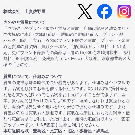
株式会社 山貴佐野屋
さのやと質屋について
「さのや」のブランド販売と質屋と買取、店舗は豊島区池袋エリア
の大塚駅に本店･大塚駅前店。巣鴨駅に巣鴨駅前店。ブランド品、
バッグ、時計、宝石、衣類のブランド販売と買取。プラチナ・金買
取と質屋の質契約、買取クーポン、宅配買取キット無料、LINE査
定、更にブランド品販売の商品は圧巻の15,000点常時掲載中、送料
無料、60回無金利、免税販売（Tax-Free）大歓迎。東京都豊島区大
塚の「さのや」
質屋について、仕組みについて
質屋の発祥は鎌倉時代で長い歴史があります。仕組みはシンプルで
す。品物を預けてお金を借りる仕組みです。3ケ月以内に貸付金と
利息を支払えばいつでも品物をお手元に戻すことができます。基
本、貸付期間は3ヵ月で延長もOKです。返済しなければ質流れとな
り、返済の必要は全く無いという安心で便利な仕組みです。また、
質屋さのやは買取も大歓迎です。買取なら来店はもちろん簡単・便
利な宅配買取もご利用いただけます。無料の宅配買取キット、査定
アップクーポン、LINE査定も是非ご利用ください。
本店近隣地域 豊島区・文京区・北区・板橋区・練馬区