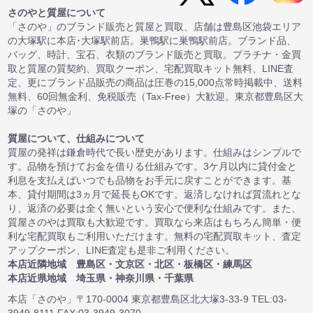
さのやと質屋について
「さのや」のブランド販売と質屋と買取、店舗は豊島区池袋エリア
の大塚駅に本店･大塚駅前店。巣鴨駅に巣鴨駅前店。ブランド品、
バッグ、時計、宝石、衣類のブランド販売と買取。プラチナ・金買
取と質屋の質契約、買取クーポン、宅配買取キット無料、LINE査
定、更にブランド品販売の商品は圧巻の15,000点常時掲載中、送料
無料、60回無金利、免税販売（Tax-Free）大歓迎。東京都豊島区大
塚の「さのや」
質屋について、仕組みについて
質屋の発祥は鎌倉時代で長い歴史があります。仕組みはシンプルで
す。品物を預けてお金を借りる仕組みです。3ケ月以内に貸付金と
利息を支払えばいつでも品物をお手元に戻すことができます。基
本、貸付期間は3ヵ月で延長もOKです。返済しなければ質流れとな
り、返済の必要は全く無いという安心で便利な仕組みです。また、
質屋さのやは買取も大歓迎です。買取なら来店はもちろん簡単・便
利な宅配買取もご利用いただけます。無料の宅配買取キット、査定
アップクーポン、LINE査定も是非ご利用ください。
本店近隣地域 豊島区・文京区・北区・板橋区・練馬区
本店近県地域 埼玉県・神奈川県・千葉県
本店「さのや」〒170-0004 東京都豊島区北大塚3-33-9 TEL:03-