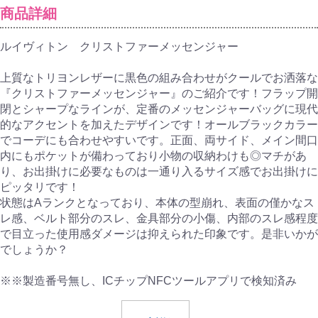
商品詳細
ルイヴィトン クリストファーメッセンジャー
上質なトリヨンレザーに黒色の組み合わせがクールでお洒落な
『クリストファーメッセンジャー』のご紹介です！フラップ開
閉とシャープなラインが、定番のメッセンジャーバッグに現代
的なアクセントを加えたデザインです！オールブラックカラー
でコーデにも合わせやすいです。正面、両サイド、メイン間口
内にもポケットが備わっており小物の収納わけも◎マチがあ
り、お出掛けに必要なものは一通り入るサイズ感でお出掛けに
ピッタリです！
状態はAランクとなっており、本体の型崩れ、表面の僅かなス
レ感、ベルト部分のスレ、金具部分の小傷、内部のスレ感程度
で目立った使用感ダメージは抑えられた印象です。是非いかが
でしょうか？
※※製造番号無し、ICチップNFCツールアプリで検知済み