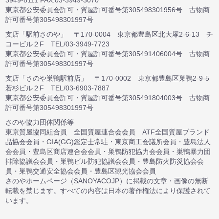
3949-8111 FAX:03-3949-3070
東京都公安委員会許可・質屋許可番号第305498301956号 古物商
許可番号第305498301997号
支店「駅前さのや」 〒170-0004 東京都豊島区北大塚2-6-13 チ
コービル２F TEL/03-3949-7723
東京都公安委員会許可・質屋許可番号第305491406004号 古物商
許可番号第305498301997号
支店「さのや巣鴨駅前店」 〒170-0002 東京都豊島区巣鴨2-9-5
若杉ビル２F TEL/03-6903-7887
東京都公安委員会許可・質屋許可番号第305491804003号 古物商
許可番号第305498301997号
さのや協力団体関係等
東京質屋協同組合員 全国質屋連合会会員 ATF全国質屋ブランド
品協会会員・GIA(GG)鑑定士常駐・東京商工会議所会員・豊島法人
会会員・豊島区商店連合会会員・巣鴨防犯協力会会員・巣鴨暴力団
排除協議会会員・巣鴨ビル防犯協議会会員・豊島防火防災協会会
員・巣鴨交通安全協会会員・豊島区観光協会会員
さのやホームページ（SANOYACOJP）に掲載の文章・画像の無断
転載を禁じます。すべての内容は日本の著作権法により保護されて
います。