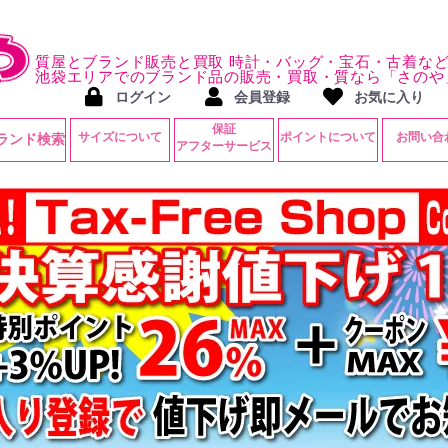
質屋とブランド販売と買取 時計・バッグ・宝石・古着な
池袋エリアでのブランド品の販売・買取・質なら「さのや
ログイン
会員登録
お気に入り
保証
サイズについて
ポイントについて
お問い合
ランド検索
アフターサービス