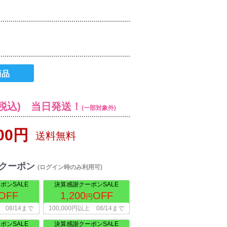
商品
税込) 当日発送！
(一部対象外)
800円
送料無料
クーポン
(ログイン時のみ利用可)
ポンSALE
決算感謝クーポンSALE
OFF
1,200
OFF
円
08/14まで
100,000円以上
08/14まで
ポンSALE
決算感謝クーポンSALE