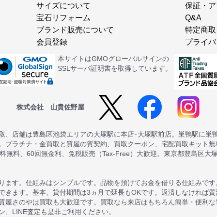
サイズについて
保証・ア
宝石リフォーム
Q&A
ブランド販売について
特定商取
会員登録
プライバ
本サイトはGMOグローバルサインの
SSLサーバ証明書を取得しています。
株式会社 山貴佐野屋
取、店舗は豊島区池袋エリアの大塚駅に本店･大塚駅前店。巣鴨駅に巣
。プラチナ・金買取と質屋の質契約、買取クーポン、宅配買取キット無料
送料無料、60回無金利、免税販売（Tax-Free）大歓迎。東京都豊島区大
ります。仕組みはシンプルです。品物を預けてお金を借りる仕組みです
できます。基本、貸付期間は3ヵ月で延長もOKです。返済しなければ
質屋さのやは買取も大歓迎です。買取なら来店はもちろん簡単・便利な
、LINE査定も是非ご利用ください。