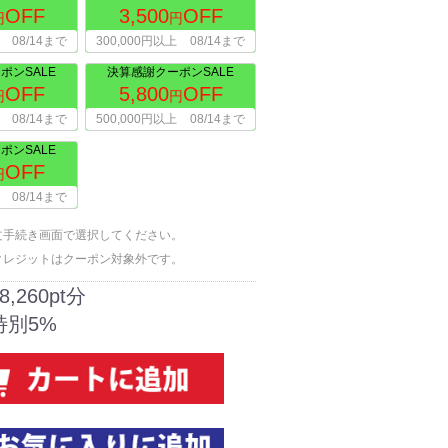
OFF
3,500
OFF
円
円
08/14まで
300,000円以上
08/14まで
ポンSALE
決算感謝クーポンSALE
OFF
5,800
OFF
円
円
08/14まで
500,000円以上
08/14まで
ポンSALE
OFF
円
08/14まで
文手続き画面で選択してください。
クレジットはクーポン対象外です。
8,260pt分
特別5%