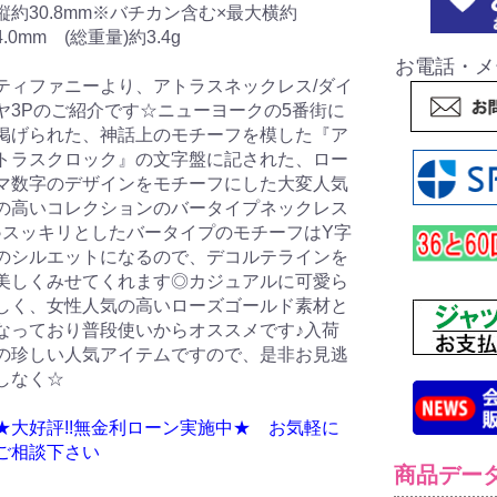
縦約30.8mm※バチカン含む×最大横約
4.0mm (総重量)約3.4g
お電話・メ
ティファニーより、アトラスネックレス/ダイ
ヤ3Pのご紹介です☆ニューヨークの5番街に
掲げられた、神話上のモチーフを模した『ア
トラスクロック』の文字盤に記された、ロー
マ数字のデザインをモチーフにした大変人気
の高いコレクションのバータイプネックレス
♪スッキリとしたバータイプのモチーフはY字
のシルエットになるので、デコルテラインを
美しくみせてくれます◎カジュアルに可愛ら
しく、女性人気の高いローズゴールド素材と
なっており普段使いからオススメです♪入荷
の珍しい人気アイテムですので、是非お見逃
しなく☆
★大好評!!無金利ローン実施中★ お気軽に
ご相談下さい
商品デー