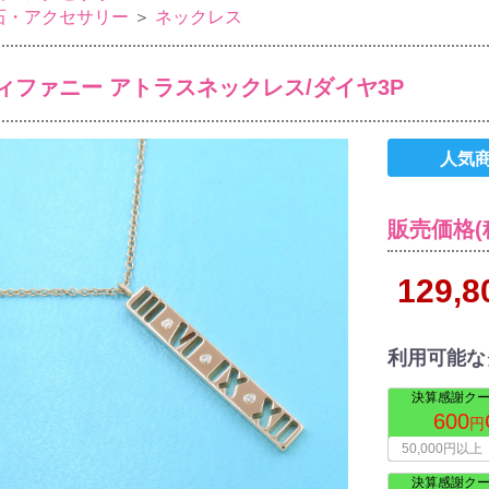
石・アクセサリー
＞
ネックレス
ィファニー アトラスネックレス/ダイヤ3P
人気
販売価格(
129,
利用可能な
決算感謝クー
600
円
50,000円以上
決算感謝クー