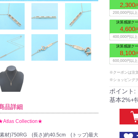
2,300
200,000円以上
決算感謝クー
4,600
400,000円以上
決算感謝クー
8,100
600,000円以上
※クーポンは注
※ショッピング
ポイント:
基本2%+
商品詳細
★Atlas Collection★
(素材)750RG (長さ)約40.5cm (トップ)最大