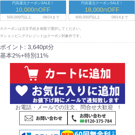
円高還元クーポンSALE！
円高還元クーポンSALE！
10,000
OFF
18,000
OFF
円
円
500,000円以上
08/14まで
600,000円以上
08/14まで
※クーポンは注文手続き画面で選択してください。
※ショッピングクレジットはクーポン対象外です。
ポイント:
3,640pt分
基本2%+特別11%
お電話・メールでの注文、問合せ大歓迎 !