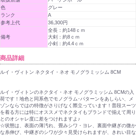
色
グレー
ランク
A
参考上代
36,300円
全長：約148ｃｍ
備考
大剣：約8ｃｍ
小剣：約4.4ｃｍ
商品詳細
ルイ・ヴィトン ネクタイ・ネオ モノグラミッシム 8CM
ルイ・ヴィトンのネクタイ・ネオ モノグラミッシム 8CMの入
荷です！地色と同系色でモノグラム･パターンをあしらい、メ
ゾンならではの特徴がさりげなく際立っています！普段スーツ
を着る方には特にオススメでネクタイもブランドで揃えて周り
とのオシャレ度に差をつけれますよ♪
☆状態は、表面の薄汚れ、畳みシワ・ヨレ、裏面中継ぎの微か
な糸伸び、中継ぎのシワが少々見受けられますが、きれい目な