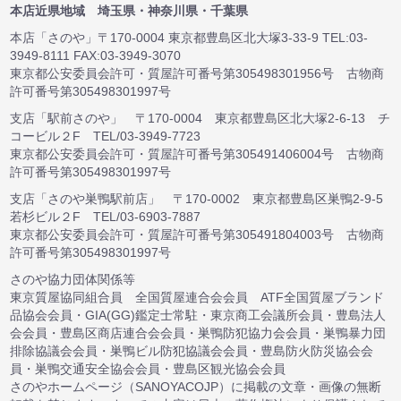
本店近県地域 埼玉県・神奈川県・千葉県
本店「さのや」〒170-0004 東京都豊島区北大塚3-33-9 TEL:03-
3949-8111 FAX:03-3949-3070
東京都公安委員会許可・質屋許可番号第305498301956号 古物商
許可番号第305498301997号
支店「駅前さのや」 〒170-0004 東京都豊島区北大塚2-6-13 チ
コービル２F TEL/03-3949-7723
東京都公安委員会許可・質屋許可番号第305491406004号 古物商
許可番号第305498301997号
支店「さのや巣鴨駅前店」 〒170-0002 東京都豊島区巣鴨2-9-5
若杉ビル２F TEL/03-6903-7887
東京都公安委員会許可・質屋許可番号第305491804003号 古物商
許可番号第305498301997号
さのや協力団体関係等
東京質屋協同組合員 全国質屋連合会会員 ATF全国質屋ブランド
品協会会員・GIA(GG)鑑定士常駐・東京商工会議所会員・豊島法人
会会員・豊島区商店連合会会員・巣鴨防犯協力会会員・巣鴨暴力団
排除協議会会員・巣鴨ビル防犯協議会会員・豊島防火防災協会会
員・巣鴨交通安全協会会員・豊島区観光協会会員
さのやホームページ（SANOYACOJP）に掲載の文章・画像の無断