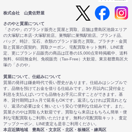
株式会社 山貴佐野屋
さのやと質屋について
「さのや」のブランド販売と質屋と買取、店舗は豊島区池袋エリア
の大塚駅に本店･大塚駅前店。巣鴨駅に巣鴨駅前店。ブランド品、
バッグ、時計、宝石、衣類のブランド販売と買取。プラチナ・金買
取と質屋の質契約、買取クーポン、宅配買取キット無料、LINE査
定、更にブランド品販売の商品は圧巻の15,000点常時掲載中、送料
無料、60回無金利、免税販売（Tax-Free）大歓迎。東京都豊島区大
塚の「さのや」
質屋について、仕組みについて
質屋の発祥は鎌倉時代で長い歴史があります。仕組みはシンプルで
す。品物を預けてお金を借りる仕組みです。3ケ月以内に貸付金と
利息を支払えばいつでも品物をお手元に戻すことができます。基
本、貸付期間は3ヵ月で延長もOKです。返済しなければ質流れとな
り、返済の必要は全く無いという安心で便利な仕組みです。また、
質屋さのやは買取も大歓迎です。買取なら来店はもちろん簡単・便
利な宅配買取もご利用いただけます。無料の宅配買取キット、査定
アップクーポン、LINE査定も是非ご利用ください。
本店近隣地域 豊島区・文京区・北区・板橋区・練馬区