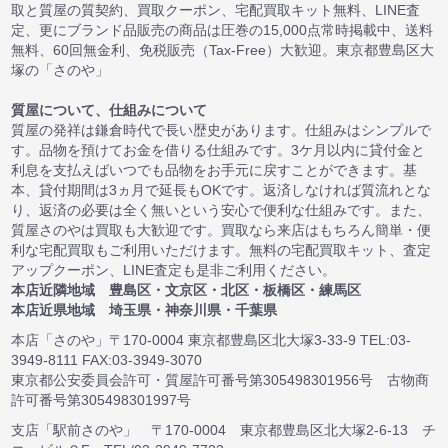
取と質屋の質契約、買取クーポン、宅配買取キット無料、LINE査
定、更にブランド品販売の商品は圧巻の15,000点常時掲載中、送料
無料、60回無金利、免税販売（Tax-Free）大歓迎。東京都豊島区大
塚の「さのや」
質屋について、仕組みについて
質屋の発祥は鎌倉時代で長い歴史があります。仕組みはシンプルで
す。品物を預けてお金を借りる仕組みです。3ケ月以内に貸付金と
利息を支払えばいつでも品物をお手元に戻すことができます。基
本、貸付期間は3ヵ月で延長もOKです。返済しなければ質流れとな
り、返済の必要は全く無いという安心で便利な仕組みです。また、
質屋さのやは買取も大歓迎です。買取なら来店はもちろん簡単・便
利な宅配買取もご利用いただけます。無料の宅配買取キット、査定
アップクーポン、LINE査定も是非ご利用ください。
本店近隣地域 豊島区・文京区・北区・板橋区・練馬区
本店近県地域 埼玉県・神奈川県・千葉県
本店「さのや」〒170-0004 東京都豊島区北大塚3-33-9 TEL:03-
3949-8111 FAX:03-3949-3070
東京都公安委員会許可・質屋許可番号第305498301956号 古物商
許可番号第305498301997号
支店「駅前さのや」 〒170-0004 東京都豊島区北大塚2-6-13 チ