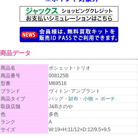
商品データ
商品名
ポシェット･トリオ
商品番号
008125B
型番
M69516
ブランド
ヴィトン･アンプラント
商品タイプ
バッグ・財布・小物
＞
ポーチ
取扱店舗
J&Bさのや
色
多色
ランク
A
サイズ
W:19×H:11/12×D:12/9.5×9.5